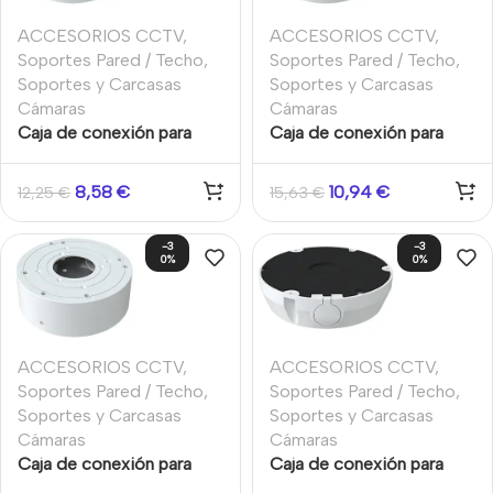
ACCESORIOS CCTV
,
ACCESORIOS CCTV
,
Soportes Pared / Techo
,
Soportes Pared / Techo
,
Soportes y Carcasas
Soportes y Carcasas
Cámaras
Cámaras
Caja de conexión para
Caja de conexión para
cámaras Aluminio Blanca
cámaras Aluminio. Blanco.
IP65 techo y pared
IP65. Techo y pared
8,58
€
10,94
€
12,25
€
15,63
€
96×38.8mm TVT
112x55mm TVT
-3
-3
0%
0%
ACCESORIOS CCTV
,
ACCESORIOS CCTV
,
Soportes Pared / Techo
,
Soportes Pared / Techo
,
Soportes y Carcasas
Soportes y Carcasas
Cámaras
Cámaras
Caja de conexión para
Caja de conexión para
cámaras. Aluminio. Blanco
cámaras. Aluminio. Blanco.