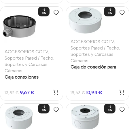
-3
-3
0%
0%
ACCESORIOS CCTV
,
Soportes Pared / Techo
,
ACCESORIOS CCTV
,
Soportes y Carcasas
Soportes Pared / Techo
,
Cámaras
Soportes y Carcasas
Caja de conexión para
Cámaras
cámaras Aluminio Blanca
Caja conexiones
IP65 techo y pared
Impermeable para domos
132×38.8mm TVT
Hikvision
9,67
€
10,94
€
13,82
€
15,63
€
-3
-3
0%
0%