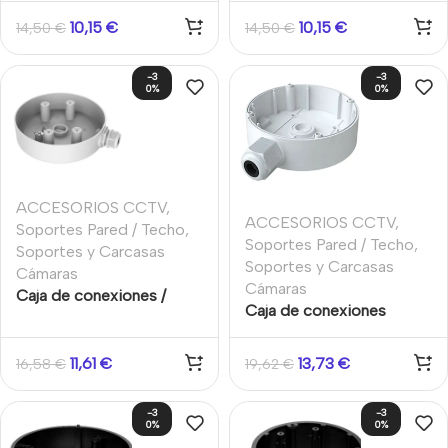
IP65 Techo y pared
IP65 techo y pared
10,15
€
10,15
€
14,50
€
14,50
€
109.5×38.8mm TVT
154.5x40mm TVT
-3
-3
0%
0%
ACCESORIOS CCTV
,
ACCESORIOS CCTV
,
Soportes Pared / Techo
,
Soportes Pared / Techo
,
Soportes y Carcasas
Soportes y Carcasas
Cámaras
Cámaras
Caja de conexiones /
Caja de conexiones
Soporte para cámara
139,3x41mm TVT
domo PTZ 4″
11,61
€
13,73
€
16,58
€
19,62
€
-3
-3
0%
0%