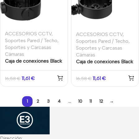
ACCESORIOS CCTV
,
ACCESORIOS CCTV
,
Soportes Pared / Techo
,
Soportes Pared / Techo
,
Soportes y Carcasas
Soportes y Carcasas
Cámaras
Cámaras
Caja de conexiones Black
Caja de conexiones Black
Hikvision
Hikvision
11,61
€
11,61
€
16,58
€
16,58
€
1
2
3
4
…
10
11
12
→
Dirección: