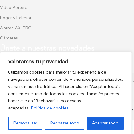
Video Portero
Hogar y Exterior
Alarma AX-PRO
Cámaras
Únete a nuestras novedades
Valoramos tu privacidad
Recibe las últimas novedades y promociones.
Utilizamos cookies para mejorar tu experiencia de
navegación, ofrecer contenido y anuncios personalizados,
y analizar nuestro tráfico. Al hacer clic en "Aceptar todo",
consientes el uso de todas las cookies. También puedes
Usado de acuerdo con nuestra
Política de privacidad
hacer clic en "Rechazar" si no deseas
electro3 ©
aceptarlas.
Política de cookies
2026.
Personalizar
Rechazar todo
Aceptar todo
Menú
Filtros
Lista de deseos
Comparar
Carrito