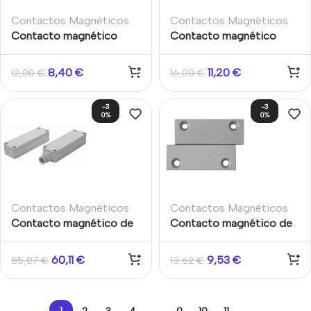
Contactos Magnéticos
Contactos Magnéticos
Contacto magnético
Contacto magnético
cableado de aluminio ultra
cableado para montaje
slim superficie
empotrado en puertas
8,40
€
11,20
€
12,00
€
16,00
€
metálicas Grado 2
-3
-3
0%
0%
Contactos Magnéticos
Contactos Magnéticos
Contacto magnético de
Contacto magnético de
alta seguridad doble
montaje en superficie
polarizado Grado 3
60,11
€
9,53
€
85,87
€
13,62
€