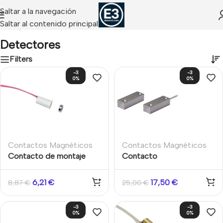
Saltar a la navegación
Saltar al contenido principal
Inicio
/
Detectores
Detectores
Filters
-3
-3
0%
0%
Contactos Magnéticos
Contactos Magnéticos
Contacto de montaje
Contacto
empotrado a presión
electromagnético
«Stubby» con imán «Mini-
aluminio Cableado
6,21
€
17,50
€
8,87
€
25,00
€
Max», blanco
superficie puertas
metálicas
-3
-3
0%
0%