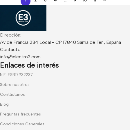
1
2
3
4
…
9
10
11
→
Dirección:
Av de Francia 234 Local - CP 17840 Sarria de Ter , España
Contacto:
info@electro3.com
Enlaces de interés
NIF: ESB17932237
Sobre nosotros
Contáctanos
Blog
Preguntas frecuentes
Condiciones Generales