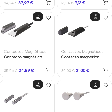
Suelo. Apertura 75mm.
Apertura máx. 12 mm.
37,97
€
9,13
€
54,24
€
13,04
€
2m cable blindado
Cable 2m Aritech
puertas y persianas
-3
-3
Aritech
0%
0%
Contactos Magnéticos
Contactos Magnéticos
Contacto magnético
Contacto magnético
cableado Carcasa
cableado Carcasa
aluminio Grado 2
policarbonato Grado 2
24,89
€
21,00
€
35,56
€
30,00
€
Superficie persianas y
Superficie Persianas
puertas de garaje
enrollables y puertas de
-3
-3
metálicas
garaje metálicas
0%
0%