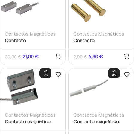
Contactos Magnéticos
Contactos Magnéticos
Contacto
Contacto
electromagnético de
electromagnético
latón 7,5 mm cableado
cableado aluminio cable
21,00
€
6,30
€
30,00
€
9,00
€
para montaje empotrado
protegido cero Montaje
grado 2
superficie puertas
-3
-3
metálicas
0%
0%
Contactos Magnéticos
Contactos Magnéticos
Contacto magnético
Contacto magnético
aluminio Gran potencia
Aritech para empotrar.