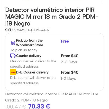
Detector volumétrico interior PIR
MAGIC Mirror 18 m Grado 2 PDM-
I18 Negro
SKU:
V54530-F106-A1-N
Pick up from the
Free
Woodmart Store
To pick up today
From $40
Courier delivery
Our courier will deliver to the
2-3 Days
specified address
From $40
DHL Courier delivery
DHL courier will deliver to the
1-2 Days
specified address
Detector volumétrico interior PIR MAGIC Mirror 18 m
Grado 2 PDM-I18 Negro
70,33
€
100,47
€