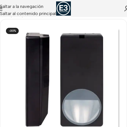
Saltar a la navegación
Saltar al contenido principal
Inicio
/
Acre
/
Detectores Cableados Acre
-30%