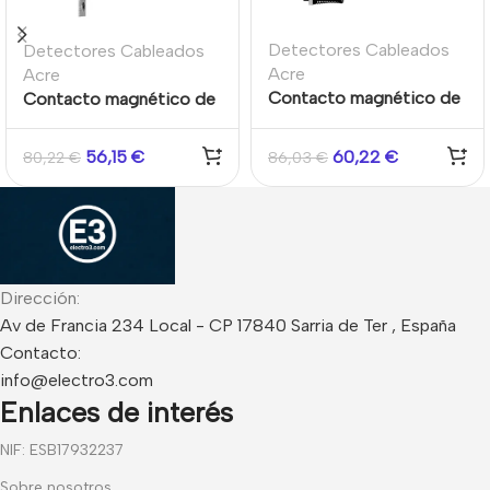
Detectores Cableados
Detectores Cableados
Acre
Acre
Contacto magnético de
Contacto magnético de
supervisión para
supervisión / contacto
cerraduras de perno con
de cierre TKU3
56,15
€
60,22
€
80,22
€
86,03
€
resorte protector TKU5
Dirección:
Av de Francia 234 Local - CP 17840 Sarria de Ter , España
Contacto:
info@electro3.com
Enlaces de interés
NIF: ESB17932237
Sobre nosotros