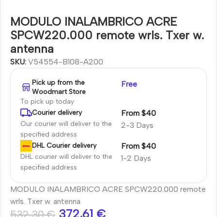
MODULO INALAMBRICO ACRE
SPCW220.000 remote wrls. Txer w.
antenna
SKU:
V54554-B108-A200
Pick up from the
Free
Woodmart Store
To pick up today
From $40
Courier delivery
Our courier will deliver to the
2-3 Days
specified address
From $40
DHL Courier delivery
DHL courier will deliver to the
1-2 Days
specified address
MODULO INALAMBRICO ACRE SPCW220.000 remote
wrls. Txer w. antenna
372,61
€
532,30
€