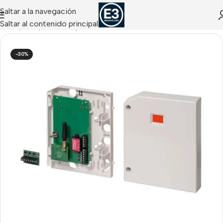
Saltar a la navegación
Saltar al contenido principal
Inicio
/
Acre
/
Módulos y Comunicadores Acre
-30%