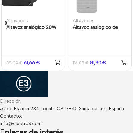
Altavoces
Altavoces
Altavoz analógico 20W
Altavoz analógico de
5.25″ horizontal y
columna 20W
vertical BLACK
61,66
€
81,80
€
88,09
€
116,85
€
Dirección:
Av de Francia 234 Local - CP 17840 Sarria de Ter , España
Contacto:
info@electro3.com
Enlaces de interés