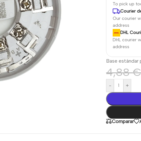
To pick up t
Courier de
Our courier wi
address
DHL Couri
DHL courier wi
address
Base estándar p
4,88
-
+
Comparar