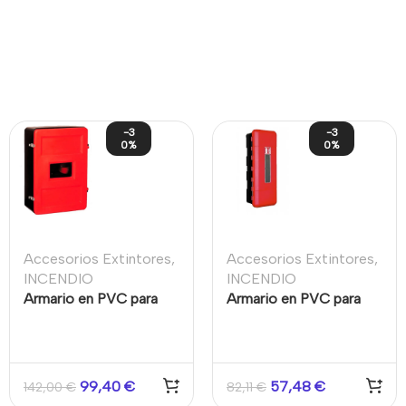
-3
-3
0%
0%
Accesorios Extintores
,
Accesorios Extintores
,
INCENDIO
INCENDIO
Armario en PVC para
Armario en PVC para
dos extintores
extintor de polvo de
6kg
99,40
€
57,48
€
142,00
€
82,11
€