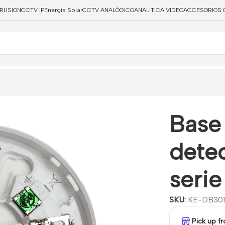
TRUSION
CCTV IP
Energía Solar
CCTV ANALÓGICO
ANALITICA VIDEO
ACCESORIOS 
e estándar para detector inteligente serie Excellence
Base
detec
serie
SKU:
KE-DB30
Pick up f