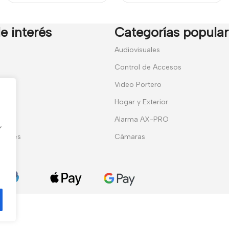
250ml
e interés
Categorías popula
7
Audiovisuales
Control de Accesos
Video Portero
Hogar y Exterior
entes
Alarma AX-PRO
,
erales
Cámaras
ies