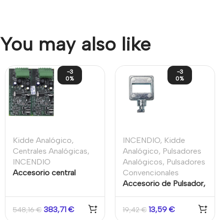
You may also like
-3
-3
0%
0%
Kidde Analógico
,
INCENDIO
,
Kidde
Centrales Analógicas
,
Analógico
,
Pulsadores
INCENDIO
Analógicos
,
Pulsadores
Accesorio central
Convencionales
incendios
Accesorio de Pulsador,
direccionable, placa
llave de test para
expansión de lazo, 2
pulsador, metal Kidde
383,71
€
13,59
€
548,16
€
19,42
€
lazos 500 mA por lazo
(Paquete de 10