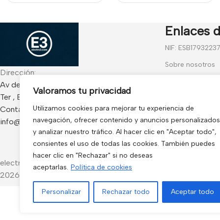
Kidde/Aritech
unidades)
Enlaces d
NIF: ESB1793223
Sobre nosotros
Dirección:
Contáctanos
Av de Francia 234 Local - CP 17840 Sarria de
Valoramos tu privacidad
Ter , España
Blog
Utilizamos cookies para mejorar tu experiencia de
Contacto:
Preguntas frecu
navegación, ofrecer contenido y anuncios personalizados
info@electro3.com
Condiciones Gen
y analizar nuestro tráfico. Al hacer clic en "Aceptar todo",
consientes el uso de todas las cookies. También puedes
Política de Cook
hacer clic en "Rechazar" si no deseas
electro3 ©
aceptarlas.
Política de cookies
2026.
Personalizar
Rechazar todo
Aceptar todo