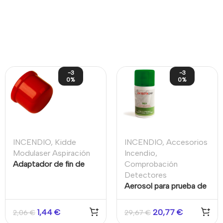
-3
-3
0%
0%
INCENDIO
,
Kidde
INCENDIO
,
Accesorios
Modulaser Aspiración
Incendio
,
Adaptador de fin de
Comprobación
línea para Tubería 27mm
Detectores
de sistemas por
Aerosol para prueba de
aspiración Color Rojo
detectores de alarma
Kidde/Aritech
de CO (Monóxido de
1,44
€
20,77
€
2,06
€
29,67
€
Carbono) industriales