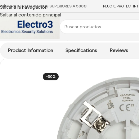
NVÍO GRATUITO EN PEDIDOS SUPERIORES A 500€
Saltar a la navegación
PLUG & PROTECT
IN
Saltar al contenido principal
Inicio
/
INCENDIO
/
Kidde Analógico
/
Detectores Analógicos
/
Bas
Product Information
Specifications
Reviews
-30%