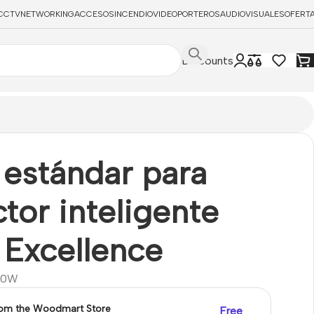
CCTV
NETWORKING
ACCESOS
INCENDIO
VIDEOPORTEROS
AUDIOVISUALES
OFERT
Discounts
 estándar para
tor inteligente
 Excellence
10W
rom the Woodmart Store
Free