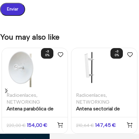
You may also like
-3
-3
0%
0%
Radioenlaces
,
Radioenlaces
,
NETWORKING
NETWORKING
Antena parabólica de
Antena sectorial de
polaridad dual de 5 GHz
polaridad dual de 5 GHz
y 30 dBi
y 19 dBi
154,00
€
147,45
€
220,00
€
210,64
€