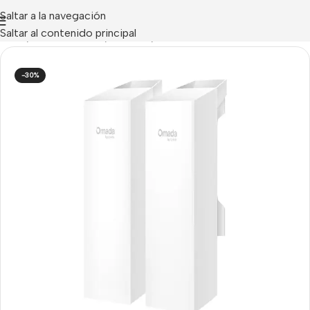
Saltar a la navegación
Saltar al contenido principal
Inicio
/
NETWORKING
/
Wireless
/
Radioenlaces
-30%