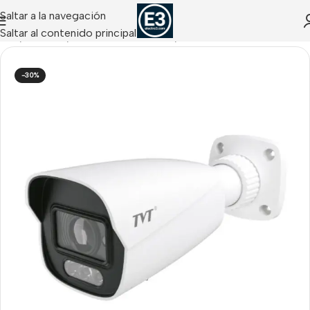
Saltar a la navegación
Saltar al contenido principal
nicio
/
CCTV IP
/
Cámaras IP Tubulares
/
Tubulares IP TVT
-30%