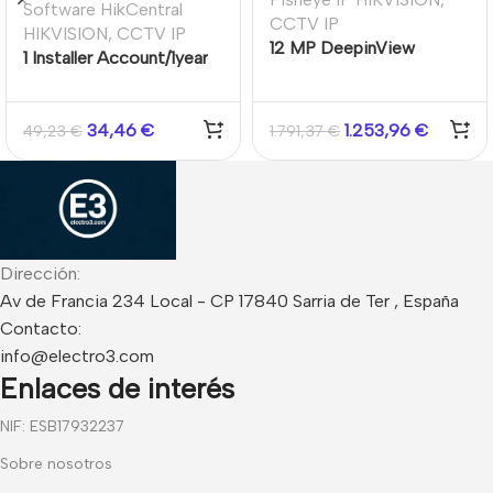
Software HikCentral
CCTV IP
HIKVISION
,
CCTV IP
12 MP DeepinView
1 Installer Account/1year
Fisheye Network Camera
34,46
€
1.253,96
€
49,23
€
1.791,37
€
Dirección:
Av de Francia 234 Local - CP 17840 Sarria de Ter , España
Contacto:
info@electro3.com
Enlaces de interés
NIF: ESB17932237
Sobre nosotros