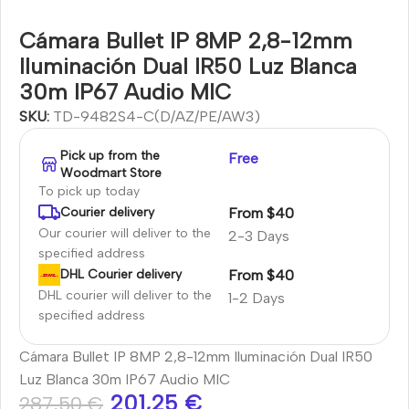
Cámara Bullet IP 8MP 2,8-12mm
Iluminación Dual IR50 Luz Blanca
30m IP67 Audio MIC
SKU:
TD-9482S4-C(D/AZ/PE/AW3)
Pick up from the
Free
Woodmart Store
To pick up today
From $40
Courier delivery
Our courier will deliver to the
2-3 Days
specified address
From $40
DHL Courier delivery
DHL courier will deliver to the
1-2 Days
specified address
Cámara Bullet IP 8MP 2,8-12mm Iluminación Dual IR50
Luz Blanca 30m IP67 Audio MIC
201,25
€
287,50
€