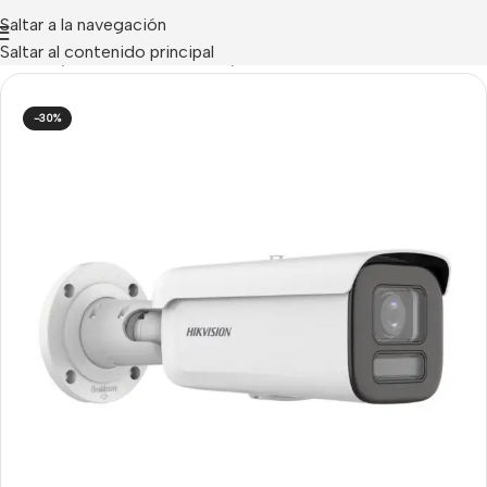
Saltar a la navegación
Saltar al contenido principal
CCTV IP
/
Cámaras IP Tubulares
/
Tubulares IP HIKVISION
-30%