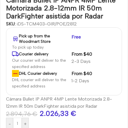
Cámara Bullet IP ANPR 4MP Lente
Motorizada 2.8-12mm IR 50m
DarkFighter asistida por Radar
SKU:
iDS-TCM403-GIR/POE/2812
Pick up from the
Free
Woodmart Store
To pick up today
From $40
Courier delivery
Our courier will deliver to the
2-3 Days
specified address
From $40
DHL Courier delivery
DHL courier will deliver to the
1-2 Days
specified address
Cámara Bullet IP ANPR 4MP Lente Motorizada 2.8-
12mm IR 50m DarkFighter asistida por Radar
2.026,33
€
2.894,76
€
-
+