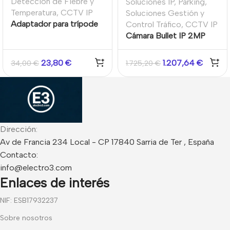
Detección de Fiebre y
Soluciones IP
,
Parking
,
Temperatura
,
CCTV IP
Soluciones Gestión y
Adaptador para trípode
Control Tráfico
,
CCTV IP
para cámara y blackbody
Cámara Bullet IP 2MP
Varifocal 2.8-12mm P-iris
ANPR Matrículas IR50
23,80
€
1.207,64
€
34,00
€
1.725,20
€
WDR140 IP67 IK10 5
streams DarkFighter
Alarma Hikvision
Dirección:
Av de Francia 234 Local - CP 17840 Sarria de Ter , España
Contacto:
info@electro3.com
Enlaces de interés
NIF: ESB17932237
Sobre nosotros