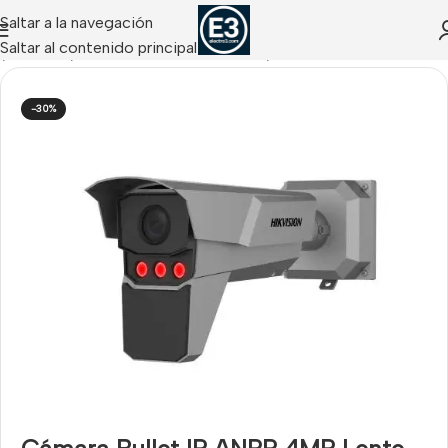
Saltar a la navegación
Saltar al contenido principal
o
/
CCTV IP
/
Cámaras IP Matrículas LPR
/
LPR HIKVISION
-30%