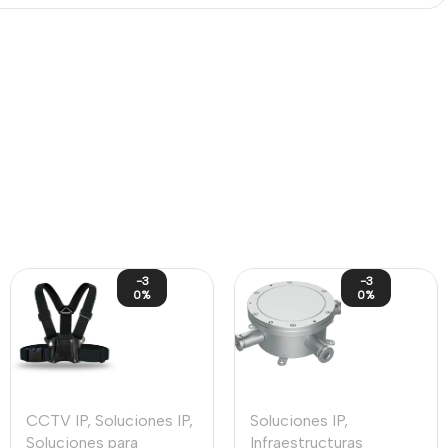
-3
-3
0%
0%
CCTV IP
,
Soluciones IP
,
Soluciones IP
,
Soluciones para
Infraestructuras