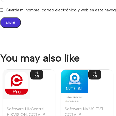
Guarda mi nombre, correo electrónico y web en este naveg
You may also like
-3
-3
0%
0%
Software HikCentral
Software NVMS TVT
,
HIKVISION
,
CCTV IP
CCTV IP