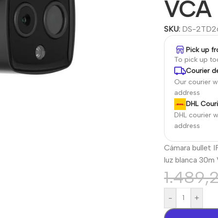
VCA 
SKU:
DS-2TD2
Pick up f
To pick up t
Courier de
Our courier wi
address
DHL Couri
DHL courier wi
address
Cámara bullet 
luz blanca 30m
1.489,
-
+