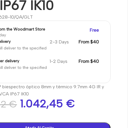
IP67 IK10
628-10/QA/GLT
rom the Woodmart Store
Free
oday
2-3 Days
From $40
livery
ll deliver to the specified
1-2 Days
From $40
er delivery
ll deliver to the specified
IP biespectro óptico 8mm y térmico 9.7mm 4G IR y
 VCA IP67 IK10
1.042,45
€
22
€