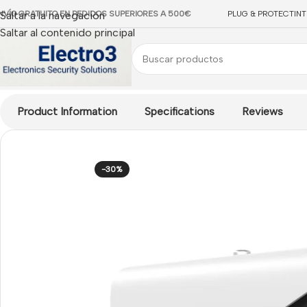
NVÍO GRATUITO EN PEDIDOS SUPERIORES A 500€
Saltar a la navegación
PLUG & PROTECT
IN
Saltar al contenido principal
Inicio
/
CCTV IP
/
Soluciones IP
/
Soluciones Protección Perimetra
Product Information
Specifications
Reviews
-30%