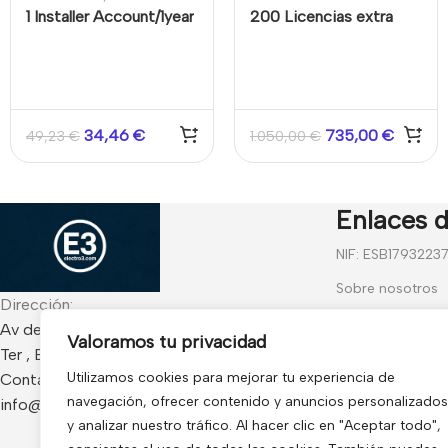
1 Installer Account/1year
200 Licencias extra
software estándar
NVMS 2.1.2 TVT
34,46
€
735,00
€
49,23
€
1.050,00
€
Enlaces d
NIF: ESB1793223
Sobre nosotros
Dirección:
Contáctanos
Av de Francia 234 Local - CP 17840 Sarria de
Valoramos tu privacidad
Ter , España
Blog
Utilizamos cookies para mejorar tu experiencia de
Contacto:
Preguntas frecu
navegación, ofrecer contenido y anuncios personalizados
info@electro3.com
Condiciones Gen
y analizar nuestro tráfico. Al hacer clic en "Aceptar todo",