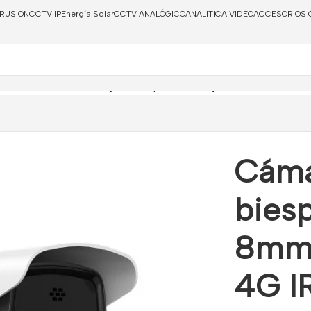
TRUSION
CCTV IP
Energía Solar
CCTV ANALÓGICO
ANALITICA VIDEO
ACCESORIOS 
l
/
Cámara bullet IP biespectro óptico 8mm y térmico 9.7mm 4G
Cámar
bies
8mm 
4G I