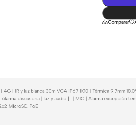
Comparar
 | 4G | IR y luz blanca 30m VCA IP67 IK10 | Térmica 9.7mm 1
 Alarma disuasoria | luz y audio | . | MIC | Alarma excepción t
 2x2 MicroSD. PoE