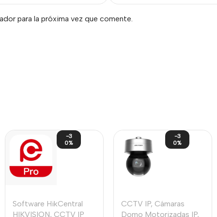
ador para la próxima vez que comente.
-3
-3
0%
0%
Software HikCentral
CCTV IP
,
Cámaras
HIKVISION
,
CCTV IP
Domo Motorizadas IP
,