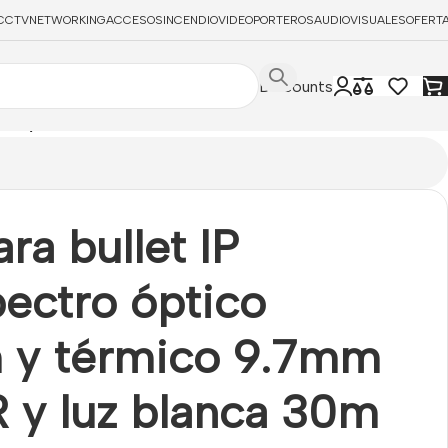
CCTV
NETWORKING
ACCESOS
INCENDIO
VIDEOPORTEROS
AUDIOVISUALES
OFERT
Discounts
 IR y luz blanca 30m VCA IP67 IK10
a bullet IP
pectro óptico
y térmico 9.7mm
R y luz blanca 30m