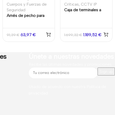
Cuerpos y Fuerzas de
Críticas
,
CCTV IP
Seguridad
Caja de terminales a
Arnés de pecho para
prueba de explosiones
cámara corporal
acero inoxidable 316L
IP68 Anticorrosión
Hikvision
63,97
€
1.189,52
€
91,39
€
1.699,32
€
res
Únete a nuestras novedades
Recibe las últimas novedades y promociones.
Usado de acuerdo con nuestra
Política de
privacidad