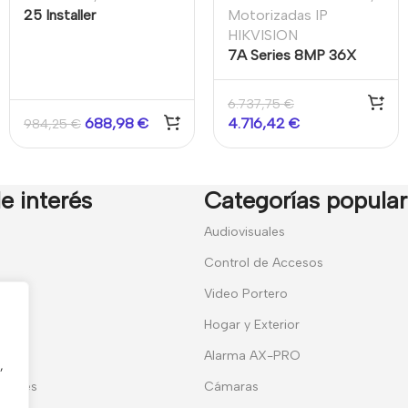
25 Installer
Motorizadas IP
Account/1year
HIKVISION
7A Series 8MP 36X
DarkFighter IR Network
Speed Dome
6.737,75
€
688,98
€
4.716,42
€
984,25
€
e interés
Categorías popula
7
Audiovisuales
Control de Accesos
Video Portero
Hogar y Exterior
entes
Alarma AX-PRO
,
erales
Cámaras