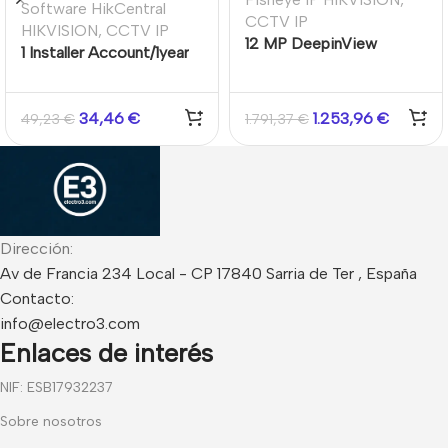
Software HikCentral
CCTV IP
HIKVISION
,
CCTV IP
12 MP DeepinView
1 Installer Account/1year
Fisheye Network Camera
34,46
€
1.253,96
€
49,23
€
1.791,37
€
Dirección:
Av de Francia 234 Local - CP 17840 Sarria de Ter , España
Contacto:
info@electro3.com
Enlaces de interés
NIF: ESB17932237
Sobre nosotros