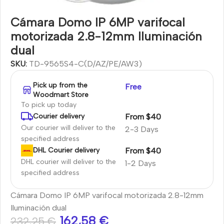
Cámara Domo IP 6MP varifocal
motorizada 2.8-12mm Iluminación
dual
SKU:
TD-9565S4-C(D/AZ/PE/AW3)
Pick up from the
Free
Woodmart Store
To pick up today
From $40
Courier delivery
Our courier will deliver to the
2-3 Days
specified address
From $40
DHL Courier delivery
DHL courier will deliver to the
1-2 Days
specified address
Cámara Domo IP 6MP varifocal motorizada 2.8-12mm
Iluminación dual
162,58
€
232,25
€