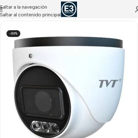
Saltar a la navegación
Saltar al contenido principal
Inicio
/
CCTV IP
/
Cámaras IP Domo / Turret
-30%