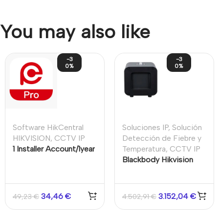
You may also like
-3
-3
0%
0%
Software HikCentral
Soluciones IP
,
Solución
HIKVISION
,
CCTV IP
Detección de Fiebre y
1 Installer Account/1year
Temperatura
,
CCTV IP
Blackbody Hikvision
para cámara de
medición de
temperatura corporal
34,46
€
3.152,04
€
49,23
€
4.502,91
€