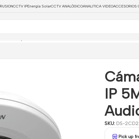
TRUSION
CCTV IP
Energía Solar
CCTV ANALÓGICO
ANALITICA VIDEO
ACCESORIOS 
ara Fisheye 180° IP 5MP WDR120 E/S Audio Alarma IR8
Cáma
IP 5
Audi
SKU:
DS-2CD2
Pick up f