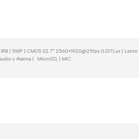
IR8 | 5MP | CMOS 1/2.7″ 2560×1920@25fps 0.017Lux | Lente Fij
dio y Alarma | . MicroSD, | MIC