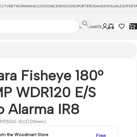
CCTV
NETWORKING
ACCESOS
INCENDIO
VIDEOPORTEROS
AUDIOVISUALES
OFERT
Discounts
ra Fisheye 180°
MP WDR120 E/S
o Alarma IR8
955G0-ISU(1.05mm)
rom the Woodmart Store
Free