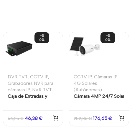
-3
-3
0%
0%
DVR TVT
,
CCTV IP
,
CCTV IP
,
Cámaras IP
Grabadores NVR para
4G Solares
cámaras IP
,
NVR TVT
(Autónomas)
Caja de Entradas y
Cámara 4MP 24/7 Solar
Salidas de Alarmas
4G IP66 Detección
compatible con
movimiento 2.0
Grabadores DVR y NVR
46,38
€
176,65
€
66,25
€
252,35
€
de TVT