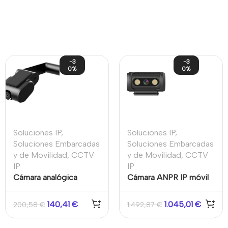
-3
-3
0%
0%
Soluciones IP
,
Soluciones IP
,
Soluciones Embarcadas
Soluciones Embarcadas
y de Movilidad
,
CCTV
y de Movilidad
,
CCTV
IP
IP
Cámara analógica
Cámara ANPR IP móvil
binocular delantera y
5MP 8mm IK10 IP69K
trasera de matriz
IR20
140,41
€
1.045,01
€
200,58
€
1.492,87
€
infrarroja CMOS 1/2.9″
1080P Hikvision