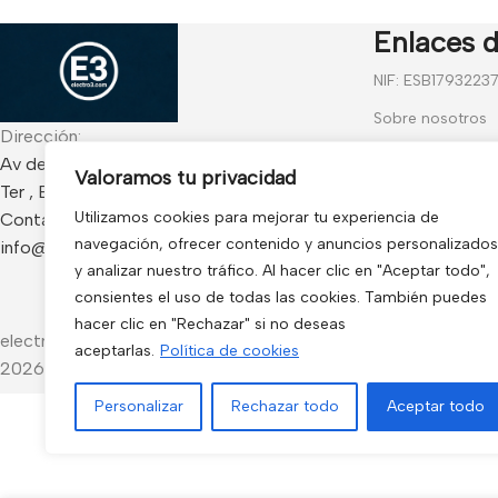
Enlaces d
NIF: ESB1793223
Sobre nosotros
Dirección:
Contáctanos
Av de Francia 234 Local - CP 17840 Sarria de
Valoramos tu privacidad
Ter , España
Blog
Utilizamos cookies para mejorar tu experiencia de
Contacto:
Preguntas frecu
navegación, ofrecer contenido y anuncios personalizados
info@electro3.com
Condiciones Gen
y analizar nuestro tráfico. Al hacer clic en "Aceptar todo",
consientes el uso de todas las cookies. También puedes
Política de Cook
hacer clic en "Rechazar" si no deseas
electro3 ©
aceptarlas.
Política de cookies
2026.
Personalizar
Rechazar todo
Aceptar todo