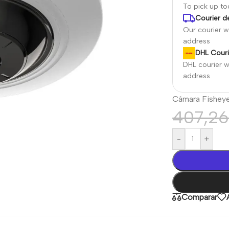
To pick up t
Courier de
Our courier wi
address
DHL Couri
DHL courier wi
address
Cámara Fisheye
407,2
-
+
Comparar