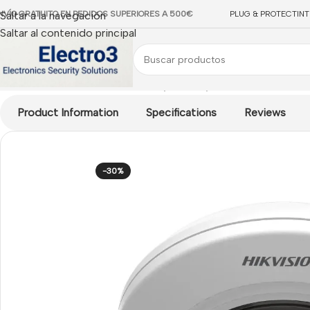
NVÍO GRATUITO EN PEDIDOS SUPERIORES A 500€
Saltar a la navegación
PLUG & PROTECT
IN
Saltar al contenido principal
Inicio
/
CCTV IP
/
Cámaras IP Fisheye
/
Fisheye IP HIKVISION
/
Cám
Product Information
Specifications
Reviews
-30%