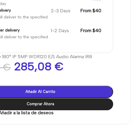
oday
2-3 Days
From $40
livery
ll deliver to the specified
1-2 Days
From $40
er delivery
ll deliver to the specified
 180° IP 5MP WDR120 E/S Audio Alarma IR8
285,08
€
6
€
Añadir Al Carrito
Comprar Ahora
Añadir a la lista de deseos