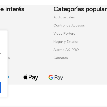
e interés
Categorías popula
7
Audiovisuales
Control de Accesos
Video Portero
Hogar y Exterior
entes
Alarma AX-PRO
,
erales
Cámaras
ies