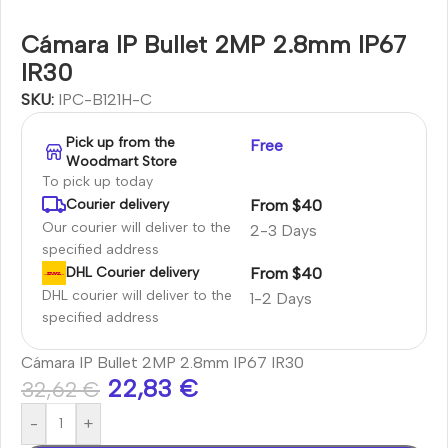
Cámara IP Bullet 2MP 2.8mm IP67
IR30
SKU:
IPC-B121H-C
Pick up from the
Free
Woodmart Store
To pick up today
From $40
Courier delivery
Our courier will deliver to the
2-3 Days
specified address
From $40
DHL Courier delivery
DHL courier will deliver to the
1-2 Days
specified address
Cámara IP Bullet 2MP 2.8mm IP67 IR30
22,83
€
32,62
€
-
+