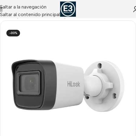
Saltar a la navegación
Saltar al contenido principal
CCTV IP
/
Cámaras IP Tubulares
/
Tubulares IP HIKVISION
-30%