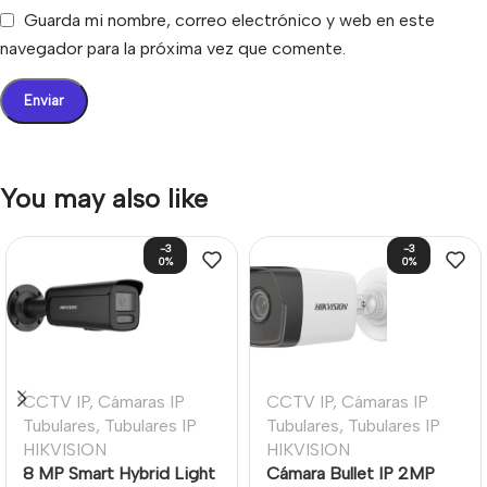
Guarda mi nombre, correo electrónico y web en este
navegador para la próxima vez que comente.
You may also like
-3
-3
0%
0%
CCTV IP
,
Cámaras IP
CCTV IP
,
Cámaras IP
Tubulares
,
Tubulares IP
Tubulares
,
Tubulares IP
HIKVISION
HIKVISION
8 MP Smart Hybrid Light
Cámara Bullet IP 2MP