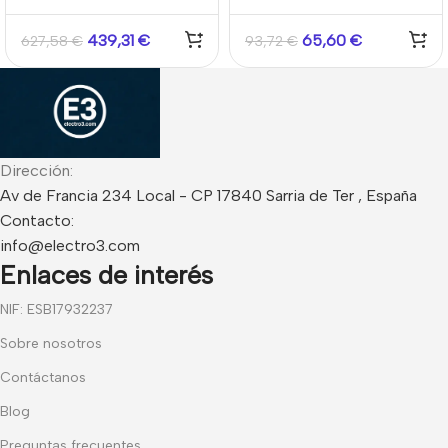
with ColorVu Fixed
H265+ IP67 2.8mm
Bullet Network Camera
IR30m Hikvision
439,31
€
65,60
€
627,58
€
93,72
€
Dirección:
Av de Francia 234 Local - CP 17840 Sarria de Ter , España
Contacto:
info@electro3.com
Enlaces de interés
NIF: ESB17932237
Sobre nosotros
Contáctanos
Blog
Preguntas frecuentes