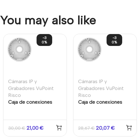
You may also like
-3
-3
0%
0%
Cámaras IP y
Cámaras IP y
Grabadores VuPoint
Grabadores VuPoint
Risco
Risco
Caja de conexiones
Caja de conexiones
para cámara Vupoint
para cámaras Vupoint
Térmica
Bullet y EyeBall
RVCM92A370RA
21,00
€
20,07
€
30,00
€
28,67
€