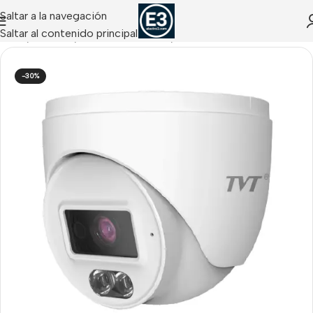
Saltar a la navegación
Saltar al contenido principal
Inicio
/
CCTV IP
/
Cámaras IP Domo / Turret
-30%