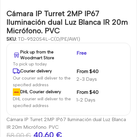
Cámara IP Turret 2MP IP67
Iluminación dual Luz Blanca IR 20m
Micrófono. PVC
SKU:
TD-9520S4L-C(D/PE/AW1)
Pick up from the
Free
Woodmart Store
To pick up today
From $40
Courier delivery
Our courier will deliver to the
2-3 Days
specified address
From $40
DHL Courier delivery
DHL courier will deliver to the
1-2 Days
specified address
Cámara IP Turret 2MP IP67 Iluminación dual Luz Blanca
IR 20m Micrófono. PVC
40,60
€
58,00
€