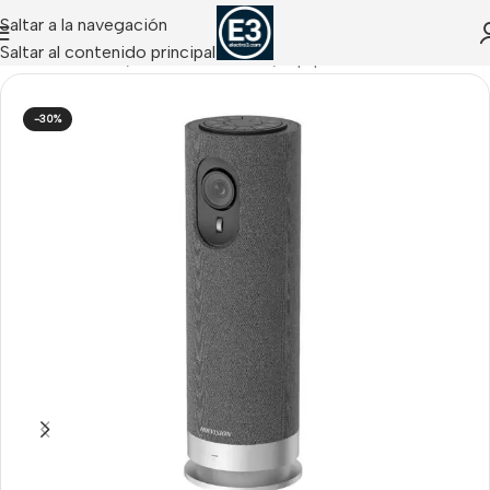
Saltar a la navegación
Saltar al contenido principal
AUDIOVISUALES
/
Videoconferencia
/
Equipos All in One
-30%