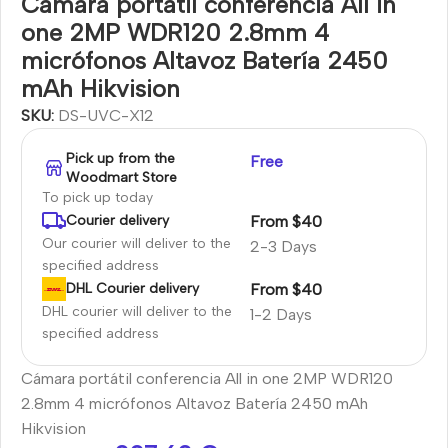
Cámara portátil conferencia All in
one 2MP WDR120 2.8mm 4
micrófonos Altavoz Batería 2450
mAh Hikvision
SKU:
DS-UVC-X12
Pick up from the
Free
Woodmart Store
To pick up today
From $40
Courier delivery
Our courier will deliver to the
2-3 Days
specified address
From $40
DHL Courier delivery
DHL courier will deliver to the
1-2 Days
specified address
Cámara portátil conferencia All in one 2MP WDR120
2.8mm 4 micrófonos Altavoz Batería 2450 mAh
Hikvision