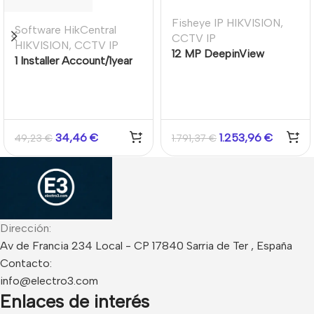
Fisheye IP HIKVISION
,
Software HikCentral
CCTV IP
HIKVISION
,
CCTV IP
12 MP DeepinView
1 Installer Account/1year
Fisheye Network Camera
34,46
€
1.253,96
€
49,23
€
1.791,37
€
Dirección:
Av de Francia 234 Local - CP 17840 Sarria de Ter , España
Contacto:
info@electro3.com
Enlaces de interés