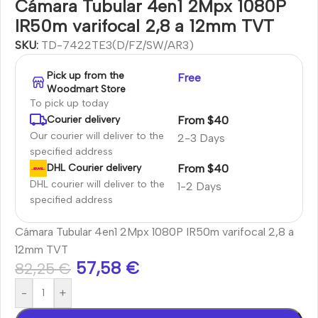
Cámara Tubular 4en1 2Mpx 1080P
IR50m varifocal 2,8 a 12mm TVT
SKU:
TD-7422TE3(D/FZ/SW/AR3)
Pick up from the
Free
Woodmart Store
To pick up today
From $40
Courier delivery
Our courier will deliver to the
2-3 Days
specified address
From $40
DHL Courier delivery
DHL courier will deliver to the
1-2 Days
specified address
Cámara Tubular 4en1 2Mpx 1080P IR50m varifocal 2,8 a
12mm TVT
57,58
€
82,25
€
-
+