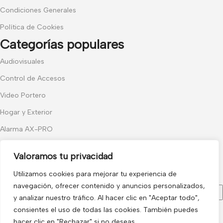
Condiciones Generales
Política de Cookies
Categorías populares
Audiovisuales
Control de Accesos
Video Portero
Hogar y Exterior
Alarma AX-PRO
Cámaras
Valoramos tu privacidad
Únete a nuestras novedades
Utilizamos cookies para mejorar tu experiencia de
Recibe las últimas novedades y promociones.
navegación, ofrecer contenido y anuncios personalizados,
y analizar nuestro tráfico. Al hacer clic en "Aceptar todo",
consientes el uso de todas las cookies. También puedes
Usado de acuerdo con nuestra
Política de privacidad
hacer clic en "Rechazar" si no deseas