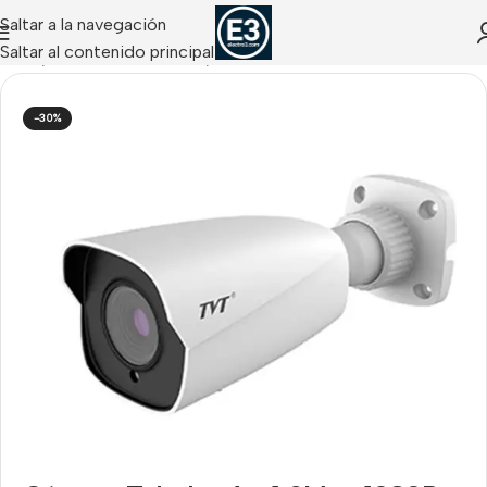
Saltar a la navegación
Saltar al contenido principal
Inicio
/
CCTV ANALÓGICO
/
Cámaras Tubulares
-30%