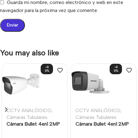
Guarda mi nombre, correo electrónico y web en este
navegador para la próxima vez que comente.
You may also like
-3
-3
0%
0%
CCTV ANALÓGICO
,
CCTV ANALÓGICO
,
Cámaras Tubulares
Cámaras Tubulares
Cámara Bullet 4en1 2MP
Cámara Bullet 4en1 2MP
2.8mm IR30 IP67 TVT
2.8mm IR30m IP67
Hikvision