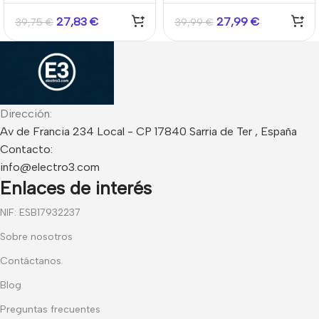
27,83
€
27,99
€
39,75
€
39,99
€
Dirección:
Av de Francia 234 Local - CP 17840 Sarria de Ter , España
Contacto:
info@electro3.com
Enlaces de interés
NIF: ESB17932237
Sobre nosotros
Contáctanos
Blog
Preguntas frecuentes