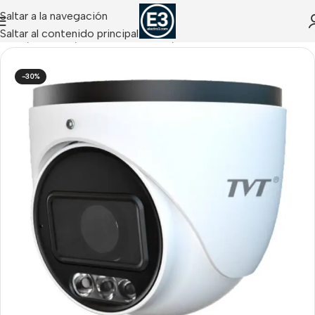
Saltar a la navegación
Saltar al contenido principal
Inicio
/
CCTV IP
/
Cámaras IP Domo / Turret
-30%