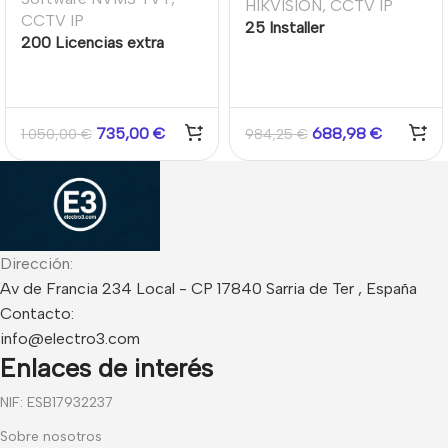
HIKVISION
,
CCTV IP
CCTV IP
25 Installer
200 Licencias extra
Account/1year
software estándar NVMS
2.1.2 TVT
735,00
€
688,98
€
1.050,00
€
984,25
€
Dirección:
Av de Francia 234 Local - CP 17840 Sarria de Ter , España
Contacto:
info@electro3.com
Enlaces de interés
NIF: ESB17932237
Sobre nosotros