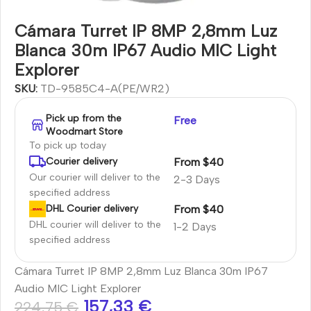
Cámara Turret IP 8MP 2,8mm Luz
Blanca 30m IP67 Audio MIC Light
Explorer
SKU:
TD-9585C4-A(PE/WR2)
Pick up from the
Free
Woodmart Store
To pick up today
From $40
Courier delivery
Our courier will deliver to the
2-3 Days
specified address
From $40
DHL Courier delivery
DHL courier will deliver to the
1-2 Days
specified address
Cámara Turret IP 8MP 2,8mm Luz Blanca 30m IP67
Audio MIC Light Explorer
157,33
€
224,75
€