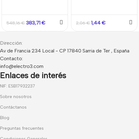
383,71
€
1,44
€
548,16
€
2,06
€
Dirección:
Av de Francia 234 Local - CP 17840 Sarria de Ter , España
Contacto:
info@electro3.com
Enlaces de interés
NIF: ESB17932237
Sobre nosotros
Contáctanos
Blog
Preguntas frecuentes
Condiciones Generales