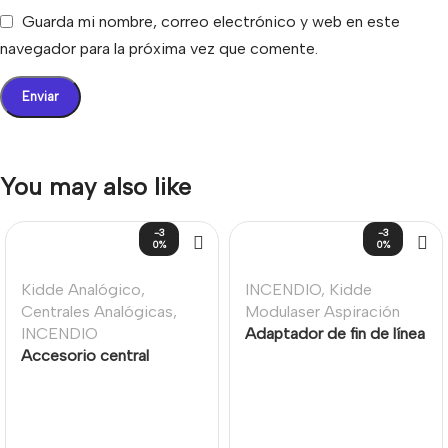
Guarda mi nombre, correo electrónico y web en este
navegador para la próxima vez que comente.
You may also like
-3
-3
0%
0%
Kidde Analógico
,
INCENDIO
,
Kidde
Centrales Analógicas
,
Modulaser Aspiración
INCENDIO
Adaptador de fin de línea
Accesorio central
para Tubería 27mm de
incendios direccionable,
sistemas por aspiración
placa expansión de lazo,
Color Rojo Kidde/Aritech
2 lazos 500 mA por lazo
Kidde/Aritech