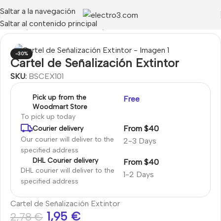
Saltar a la navegación
Saltar al contenido principal
CENDIO
/
Accesorios Incendio
/
Señalización - Cartelería
-30%
Cartel de Señalización Extintor
SKU:
BSCEX101
Pick up from the
Free
Woodmart Store
To pick up today
From $40
Courier delivery
Our courier will deliver to the
2-3 Days
specified address
DHL Courier delivery
From $40
DHL courier will deliver to the
1-2 Days
specified address
Cartel de Señalización Extintor
1,95
€
2,78
€