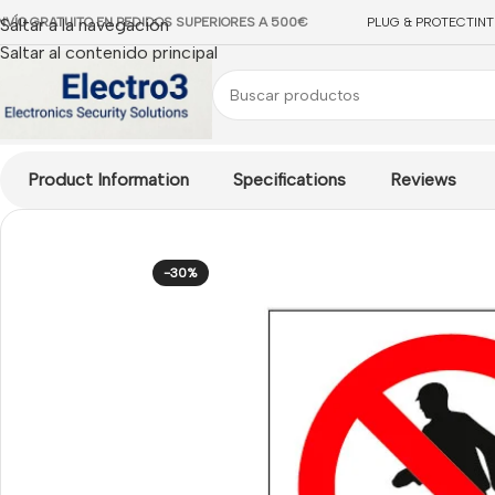
NVÍO GRATUITO EN PEDIDOS SUPERIORES A 500€
Saltar a la navegación
PLUG & PROTECT
IN
Saltar al contenido principal
Inicio
/
INCENDIO
/
Accesorios Incendio
/
Señalización - Cartelerí
Product Information
Specifications
Reviews
-30%