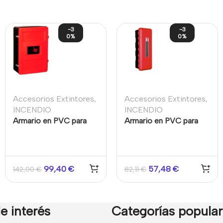
-3
-3
0%
0%
Accesorios Extintores
,
Accesorios Extintores
,
INCENDIO
INCENDIO
Armario en PVC para
Armario en PVC para
dos extintores
extintor de polvo de
6kg
99,40
€
57,48
€
142,00
€
82,11
€
e interés
Categorías popula