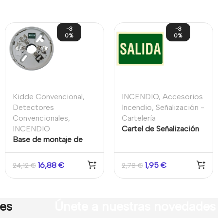
-3
-3
0%
0%
Kidde Convencional
,
INCENDIO
,
Accesorios
Detectores
Incendio
,
Señalización -
Convencionales
,
Cartelería
INCENDIO
Cartel de Señalización
Base de montaje de
Evacuación salida
relé único para
detectores
16,88
€
1,95
€
24,12
€
2,78
€
convencionales de la
serie NC (blanco)
res
Únete a nuestras novedades