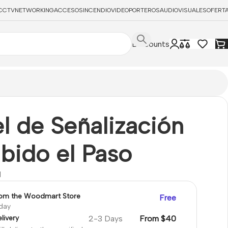
CCTV
NETWORKING
ACCESOS
INCENDIO
VIDEOPORTEROS
AUDIOVISUALES
OFERT
Discounts
l de Señalización
bido el Paso
1
rom the Woodmart Store
Free
oday
2-3 Days
From $40
livery