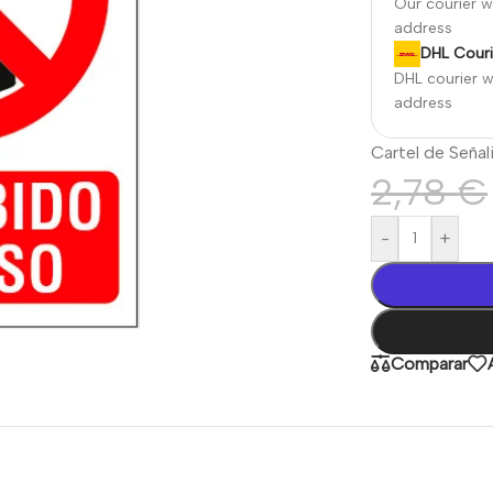
Our courier wi
address
DHL Couri
DHL courier wi
address
Cartel de Señal
2,78
€
-
+
Comparar