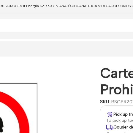
TRUSION
CCTV IP
Energía Solar
CCTV ANALÓGICO
ANALITICA VIDEO
ACCESORIOS 
a
/
Cartel de Señalización Prohibido el Paso
Carte
Prohi
SKU:
BSCPR20
Pick up f
To pick up t
Courier de