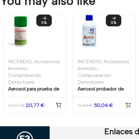
You may also like
-3
-3
0%
0%
INCENDIO
,
Accesorios
INCENDIO
,
Accesorios
Incendio
,
Incendio
,
Comprobación
Comprobación
Detectores
Detectores
Aerosol para prueba de
Aerosol probador de
detectores de alarma
detectores de humo.
de CO (Monóxido de
Inflamable Kidde
20,77
€
50,04
€
29,67
€
71,49
€
Carbono) industriales
250ml
Enlaces d