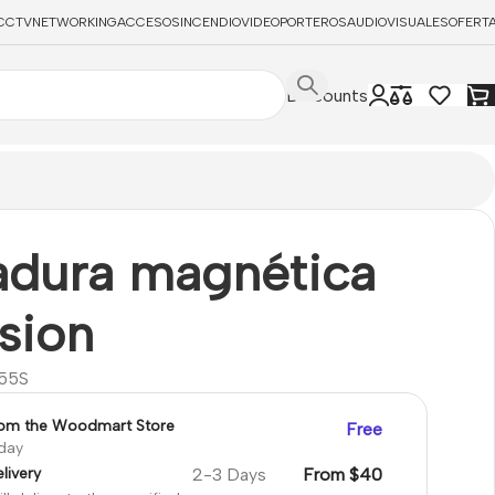
CCTV
NETWORKING
ACCESOS
INCENDIO
VIDEOPORTEROS
AUDIOVISUALES
OFERT
Discounts
adura magnética
sion
55S
rom the Woodmart Store
Free
oday
2-3 Days
From $40
livery