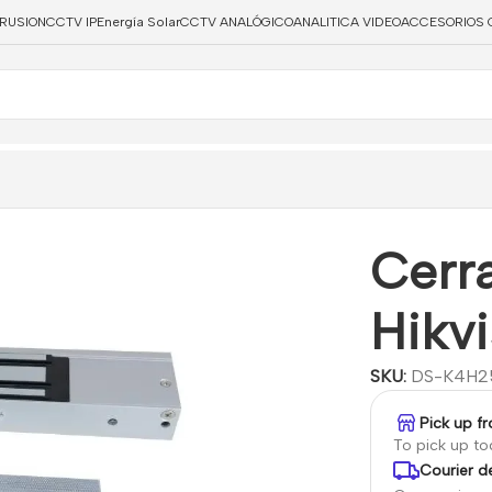
TRUSION
CCTV IP
Energía Solar
CCTV ANALÓGICO
ANALITICA VIDEO
ACCESORIOS 
Cerr
Hikvi
SKU:
DS-K4H2
Pick up f
To pick up t
Courier de