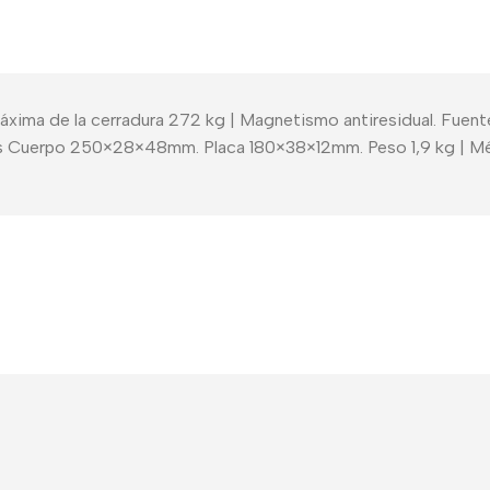
áxima de la cerradura 272 kg | Magnetismo antiresidual. Fuen
nes Cuerpo 250×28×48mm. Placa 180×38×12mm. Peso 1,9 kg | Mé