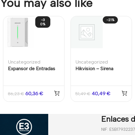
You may also like
-3
-21%
0%
Uncategorized
Uncategorized
Expansor de Entradas
Hikvision – Sirena
Cableadas Bus
Exterior Cableada
105dB LED Azul AX-
Hybrid
60,36
€
40,49
€
86,23
€
51,49
€
Enlaces d
NIF: ESB1793223