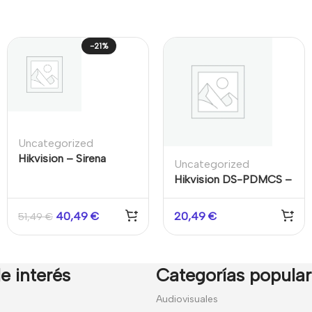
-21%
Uncategorized
Hikvision – Sirena
Uncategorized
Exterior Cableada
Hikvision DS-PDMCS –
105dB LED Rojo AX-
Contacto Magnético
Hybrid
Slim Superficie 43mm
40,49
€
20,49
€
51,49
€
AX-PRO Negro
e interés
Categorías popula
7
Audiovisuales