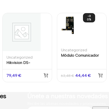
-3
0%
Uncategorized
Módulo Comunicador
Uncategorized
GPRS
Hikvision DS-
PDPC12PF – Detector
PIRCAM Color 24/7
79,49
€
44,44
€
63,48
€
Interior 12m AX-PRO
Negro
res
Únete a nuestras novedades
Recibe las últimas novedades y promociones.