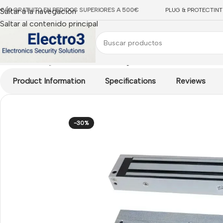
NVÍO GRATUITO EN PEDIDOS SUPERIORES A 500€
Saltar a la navegación
PLUG & PROTECT
IN
Saltar al contenido principal
Inicio
/
Uncategorized
/
Cerradura magnética Hikvision
Product Information
Specifications
Reviews
-30%