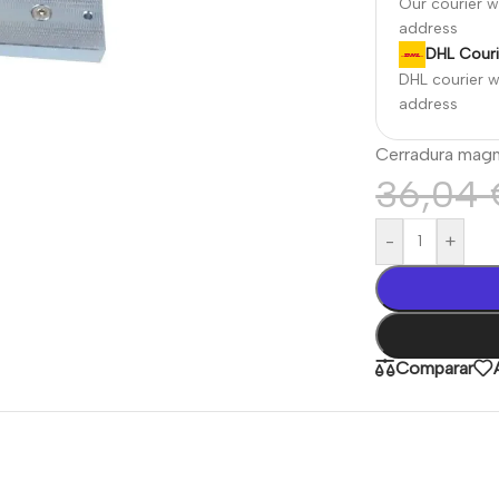
Our courier wi
address
DHL Couri
DHL courier wi
address
Cerradura magn
36,04
-
+
Comparar