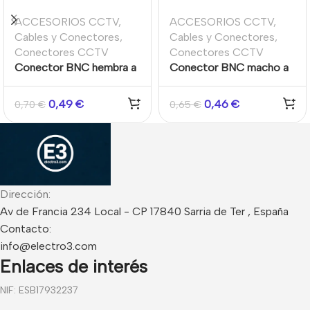
ACCESORIOS CCTV
,
ACCESORIOS CCTV
,
Cables y Conectores
,
Cables y Conectores
,
Conectores CCTV
Conectores CCTV
Conector BNC hembra a
Conector BNC macho a
RCA macho
RCA hembra
0,49
€
0,46
€
0,70
€
0,65
€
Dirección:
Av de Francia 234 Local - CP 17840 Sarria de Ter , España
Contacto:
info@electro3.com
Enlaces de interés
NIF: ESB17932237