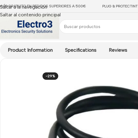
NVÍO GRATUITO EN PEDIDOS SUPERIORES A 500€
Saltar a la navegación
PLUG & PROTECT
IN
Saltar al contenido principal
Inicio
/
ACCESORIOS CCTV
/
Conectores CCTV
/
Conector está
Product Information
Specifications
Reviews
-29%