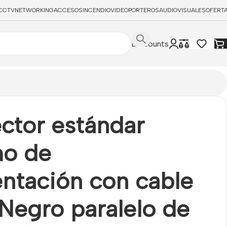
CCTV
NETWORKING
ACCESOS
INCENDIO
VIDEOPORTEROS
AUDIOVISUALES
OFERT
Discounts
10 centímetros
ctor estándar
o de
entación con cable
Negro paralelo de