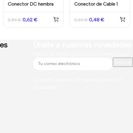
Conector DC hembra
Conector de Cable 1
de fácil conexionado
Entrada y 2 Salidas
Calibre del cable 28 a
0,62
€
0,48
€
0,89
€
0,69
€
12AWG
res
Únete a nuestras novedades
Recibe las últimas novedades y promociones.
Usado de acuerdo con nuestra
Política de
privacidad