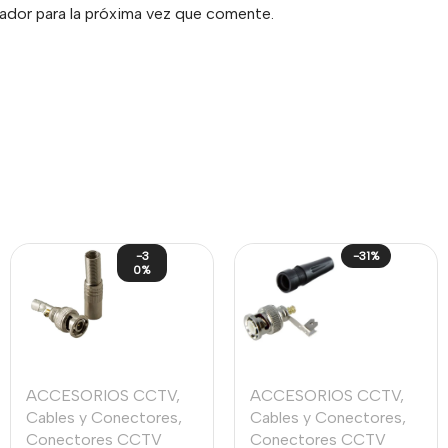
ador para la próxima vez que comente.
-3
-31%
0%
ACCESORIOS CCTV
,
ACCESORIOS CCTV
,
Cables y Conectores
,
Cables y Conectores
,
Conectores CCTV
Conectores CCTV