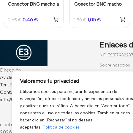
Conector BNC macho a
Conector BNC macho
RCA hembra
de compresión cable
coaxial RG59
0,46
€
1,05
€
0,65
€
1,50
€
Enlaces d
NIF: ESB1793223
Sobre nosotros
Dirección:
Contáctanos
Av de Francia 234 Local - CP 17840 Sarria de
Valoramos tu privacidad
Ter , España
Blog
Utilizamos cookies para mejorar tu experiencia de
Contacto:
Preguntas frecu
navegación, ofrecer contenido y anuncios personalizados
info@electro3.com
Condiciones Gen
y analizar nuestro tráfico. Al hacer clic en "Aceptar todo",
consientes el uso de todas las cookies. También puedes
Política de Cook
hacer clic en "Rechazar" si no deseas
electro3 ©
aceptarlas.
Política de cookies
2026.