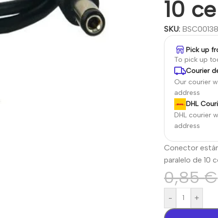
10 c
SKU:
BSC0013
Pick up f
To pick up t
Courier de
Our courier wi
address
DHL Couri
DHL courier wi
address
Conector están
paralelo de 10 
0,85
€
-
+