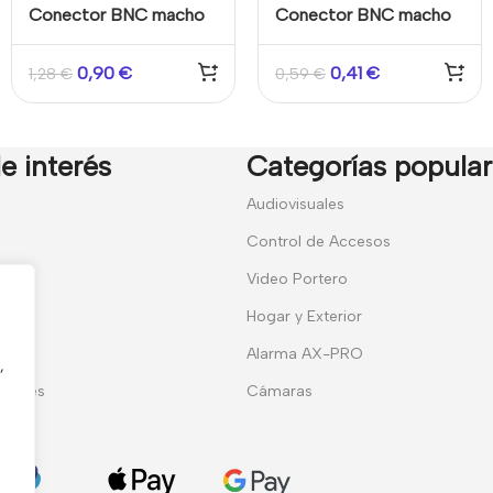
Conector BNC macho
Conector BNC macho
para atornillar
recto ( Tornillo ) para
instalaciones de CCTV
0,90
€
0,41
€
1,28
€
0,59
€
e interés
Categorías popula
7
Audiovisuales
Control de Accesos
Video Portero
Hogar y Exterior
entes
Alarma AX-PRO
,
erales
Cámaras
ies