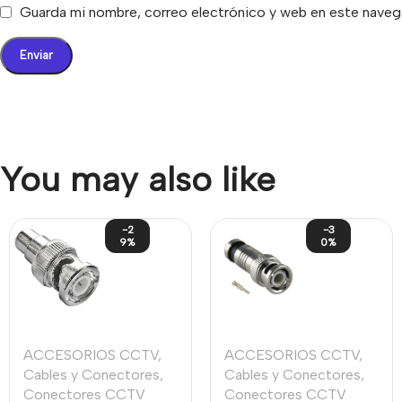
Guarda mi nombre, correo electrónico y web en este naveg
You may also like
-2
-3
9%
0%
ACCESORIOS CCTV
,
ACCESORIOS CCTV
,
Cables y Conectores
,
Cables y Conectores
,
Conectores CCTV
Conectores CCTV