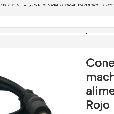
TRUSION
CCTV IP
Energía Solar
CCTV ANALÓGICO
ANALITICA VIDEO
ACCESORIOS 
ndar macho de alimentación con cable Rojo Negro paralelo de 
Cone
mach
alim
Rojo 