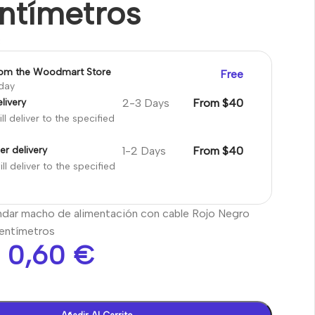
entímetros
8
rom the Woodmart Store
Free
oday
2-3 Days
From $40
livery
ll deliver to the specified
1-2 Days
From $40
er delivery
ll deliver to the specified
dar macho de alimentación con cable Rojo Negro
centímetros
0,60
€