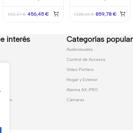
altura. Tamper
altura. Tamper
antiapertura incluido
antiapertura y soportes
456,45
€
859,78
€
652,07
€
1.228,26
€
Bunker
laterales MB3SB de 70
cm incluidos
e interés
Categorías popula
7
Audiovisuales
Control de Accesos
Video Portero
Hogar y Exterior
entes
Alarma AX-PRO
,
erales
Cámaras
ies