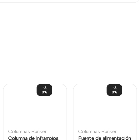
-3
-3
0%
0%
Columnas Bunker
Columnas Bunker
Columna de Infrarrojos
Fuente de alimentación