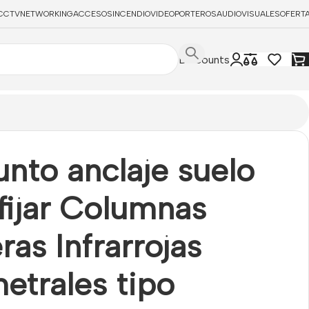
CCTV
NETWORKING
ACCESOS
INCENDIO
VIDEOPORTEROS
AUDIOVISUALES
OFERT
Discounts
nto anclaje suelo
fijar Columnas
ras Infrarrojas
etrales tipo