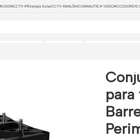
TRUSION
CCTV IP
Energía Solar
CCTV ANALÓGICO
ANALITICA VIDEO
ACCESORIOS 
as Barreras Infrarrojas Perimetrales tipo industrial PT
Conju
para 
Barre
Perim