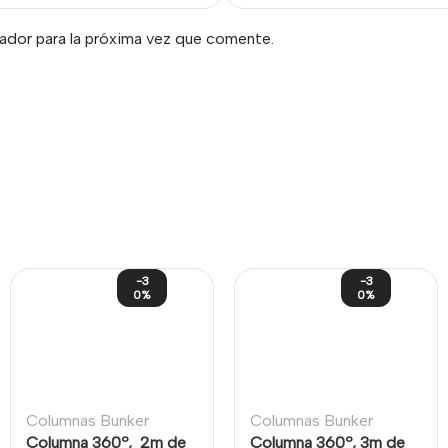
ador para la próxima vez que comente.
-3
-3
0%
0%
Columnas Bunker
Columnas Bunker
Columna 360º, 2m de
Columna 360º, 3m de