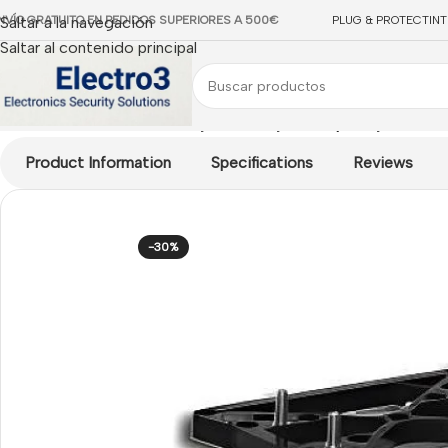
NVÍO GRATUITO EN PEDIDOS SUPERIORES A 500€
Saltar a la navegación
PLUG & PROTECT
IN
Saltar al contenido principal
Inicio
/
Columnas Bunker
/
Conjunto anclaje suelo para fijar Column
Product Information
Specifications
Reviews
-30%