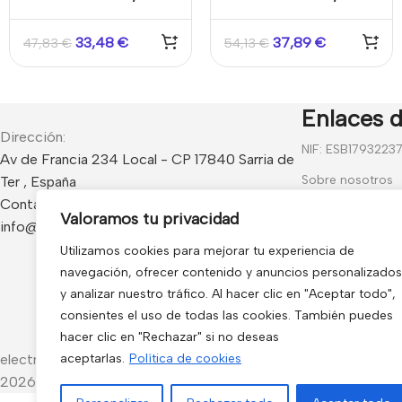
ó 12V doble potencia
ó 12V doble potencia,
250/250/500mA. Para
33,48
€
37,89
€
47,83
€
54,13
€
zonas de condensación
Bunker
Enlaces d
Dirección:
NIF: ESB1793223
Av de Francia 234 Local - CP 17840 Sarria de
Sobre nosotros
Ter , España
Contacto:
Contáctanos
Valoramos tu privacidad
info@electro3.com
Blog
Utilizamos cookies para mejorar tu experiencia de
Preguntas frecu
navegación, ofrecer contenido y anuncios personalizados
y analizar nuestro tráfico. Al hacer clic en "Aceptar todo",
Condiciones Gen
consientes el uso de todas las cookies. También puedes
Política de Cook
hacer clic en "Rechazar" si no deseas
electro3 ©
aceptarlas.
Política de cookies
2026.