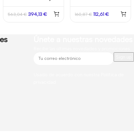
para Protección
12V 3,5A
Perimetral de tipo
394,13
€
112,61
€
563,04
€
160,87
€
Industrial 180º fijación
pared. 2m de altura. 2
tamper anti apertura
incluidos
res
Únete a nuestras novedades
Recibe las últimas novedades y promociones.
Usado de acuerdo con nuestra
Política de
privacidad