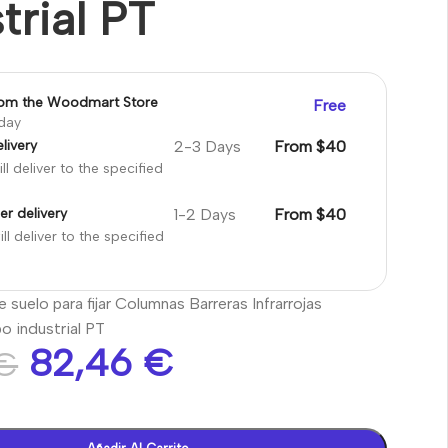
trial PT
rom the Woodmart Store
Free
oday
2-3 Days
From $40
livery
ll deliver to the specified
1-2 Days
From $40
er delivery
ll deliver to the specified
 suelo para fijar Columnas Barreras Infrarrojas
po industrial PT
82,46
€
€