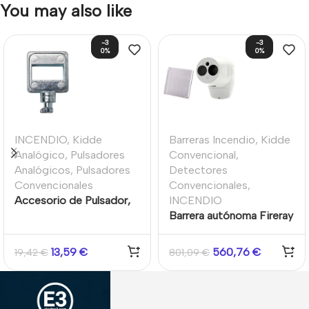
You may also like
-3
-3
0%
0%
INCENDIO
,
Kidde
Barreras Incendio
,
Kidde
Analógico
,
Pulsadores
Convencional
,
Analógicos
,
Pulsadores
Detectores
Convencionales
Convencionales
,
Accesorio de Pulsador,
INCENDIO
llave de test para
Barrera autónoma Fireray
pulsador, metal Kidde
One – motorizada 5-120
(Paquete de 10
m Kidde/Aritech
13,59
€
560,76
€
19,42
€
801,09
€
unidades)