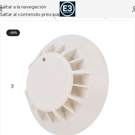
Saltar a la navegación
Saltar al contenido principal
NCENDIO
/
Jade Bird Analógico
/
Detectores Analógicos
-30%