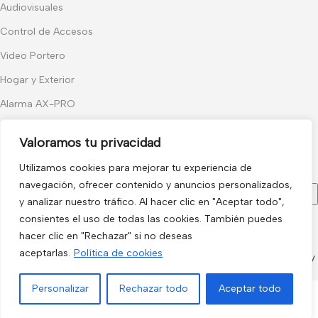
Audiovisuales
Control de Accesos
Video Portero
Hogar y Exterior
Alarma AX-PRO
Cámaras
Valoramos tu privacidad
Únete a nuestras novedades
Utilizamos cookies para mejorar tu experiencia de
Recibe las últimas novedades y promociones.
navegación, ofrecer contenido y anuncios personalizados,
y analizar nuestro tráfico. Al hacer clic en "Aceptar todo",
consientes el uso de todas las cookies. También puedes
Usado de acuerdo con nuestra
Política de privacidad
hacer clic en "Rechazar" si no deseas
aceptarlas.
Política de cookies
electro3 ©
2026.
Personalizar
Rechazar todo
Aceptar todo
Menú
Lista de deseos
Comparar
Carrito