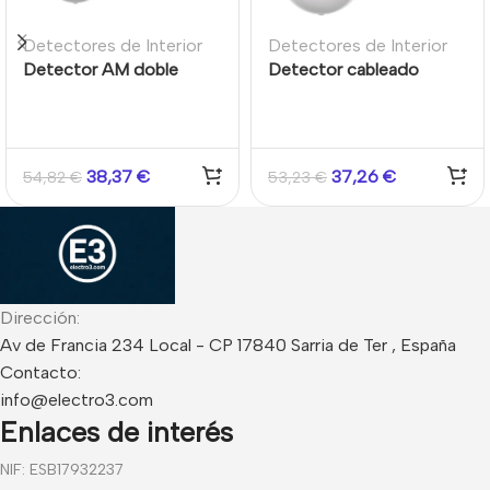
Detectores de Interior
Detectores de Interior
Detector AM doble
Detector cableado
tecnología cableado
interno 12m / 85,9° doble
Grado 2 15m / 85,9°
tecnología Microondas
Antienmascaramiento
+ PIR Inmunidad
Compensación digital
mascotas 10kg
38,37
€
37,26
€
54,82
€
53,23
€
temperatura IFT
Resistencias EOL
Hikvision
alarma/cableado Grado 2
Hikvision
Dirección:
Av de Francia 234 Local - CP 17840 Sarria de Ter , España
Contacto:
info@electro3.com
Enlaces de interés
NIF: ESB17932237