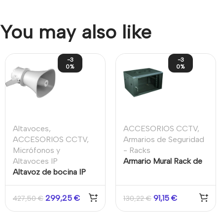
You may also like
-3
-3
0%
0%
Altavoces
,
ACCESORIOS CCTV
,
ACCESORIOS CCTV
,
Armarios de Seguridad
Micrófonos y
- Racks
Altavoces IP
Armario Mural Rack de
Altavoz de bocina IP
6U de 19″ desmontado.
7W
Medidas 60 x 45
299,25
€
91,15
€
427,50
€
130,22
€