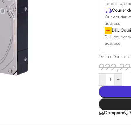
To pick up t
Courier de
Our courier wi
address
DHL Couri
DHL courier wi
address
Disco Duro de 
922,2
-
+
Comparar