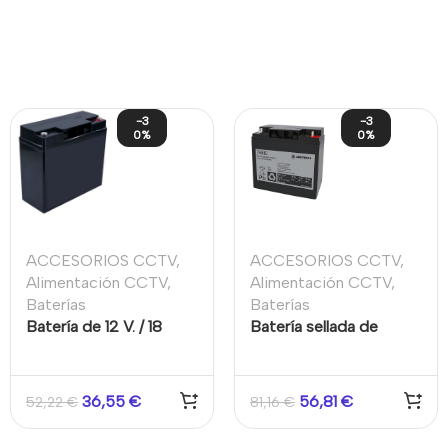
-3
-3
0%
0%
ACCESORIOS CCTV
,
ACCESORIOS CCTV
,
Alimentación CCTV
,
Alimentación CCTV
,
Baterías
Baterías
Batería de 12 V. / 18
Batería sellada de
Amp.
plomo de 12V/18Ah Sin
mantenimiento A
prueba de fugas Aritech
36,55
€
56,81
€
52,22
€
81,16
€