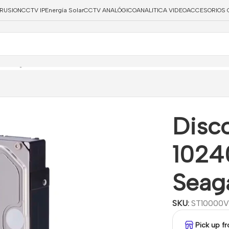
TRUSION
CCTV IP
Energía Solar
CCTV ANALÓGICO
ANALITICA VIDEO
ACCESORIOS 
eovigilancia
/
Disco Duro de 10 TB ( 10240 Gb ) Disco duro Se
Disco
1024
Seag
SKU:
ST10000V
Pick up f