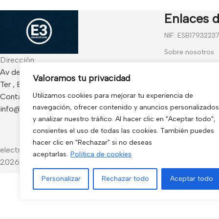
Enlaces d
NIF: ESB1793223
Sobre nosotros
Dirección:
Contáctanos
Av de Francia 234 Local - CP 17840 Sarria de
Valoramos tu privacidad
Ter , España
Blog
Utilizamos cookies para mejorar tu experiencia de
Contacto:
Preguntas frecu
navegación, ofrecer contenido y anuncios personalizados
info@electro3.com
Condiciones Gen
y analizar nuestro tráfico. Al hacer clic en "Aceptar todo",
consientes el uso de todas las cookies. También puedes
Política de Cook
hacer clic en "Rechazar" si no deseas
electro3 ©
aceptarlas.
Política de cookies
2026.
Personalizar
Rechazar todo
Aceptar todo