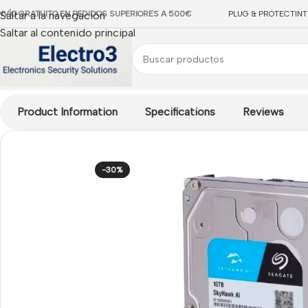
NVÍO GRATUITO EN PEDIDOS SUPERIORES A 500€
Saltar a la navegación
PLUG & PROTECT
IN
Saltar al contenido principal
Inicio
/
ACCESORIOS CCTV
/
Almacenamiento
/
Discos Duros Vid
Product Information
Specifications
Reviews
-30%