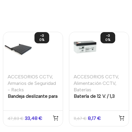
-3
-3
0%
0%
ACCESORIOS CCTV
,
ACCESORIOS CCTV
,
Armarios de Seguridad
Alimentación CCTV
,
- Racks
Baterías
Bandeja deslizante para
Batería de 12 V. / 1,3
armario rack con fondo
Amp.
de 60 cm
33,48
€
8,17
€
47,83
€
11,67
€