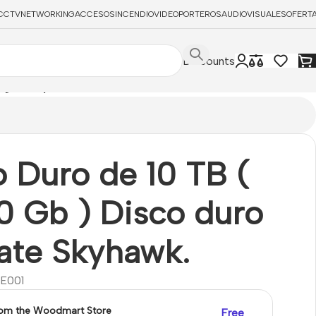
CCTV
NETWORKING
ACCESOS
INCENDIO
VIDEOPORTEROS
AUDIOVISUALES
OFERT
Discounts
agate Skyhawk.
 Duro de 10 TB (
0 Gb ) Disco duro
ate Skyhawk.
E001
rom the Woodmart Store
Free