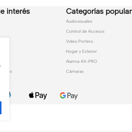
e interés
Categorías popula
7
Audiovisuales
Control de Accesos
Video Portero
Hogar y Exterior
entes
Alarma AX-PRO
,
erales
Cámaras
ies