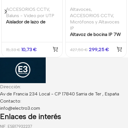
ACCESORIOS CCTV
,
Altavoces
,
Baluns - Video por UTP
ACCESORIOS CCTV
,
Aislador de lazo de
Micrófonos y Altavoces
Tierra
IP
Altavoz de bocina IP 7W
10,73
€
299,25
€
15,33
€
427,50
€
Dirección:
Av de Francia 234 Local - CP 17840 Sarria de Ter , España
Contacto:
info@electro3.com
Enlaces de interés
NIF: ESB17932237