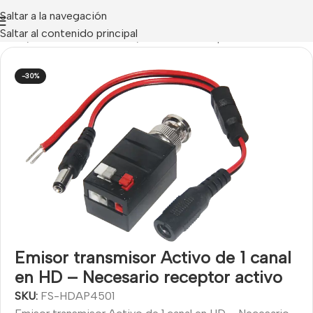
Saltar a la navegación
Saltar al contenido principal
Inicio
/
ACCESORIOS CCTV
/
Baluns - Video por UTP
-30%
Emisor transmisor Activo de 1 canal
en HD – Necesario receptor activo
SKU:
FS-HDAP4501