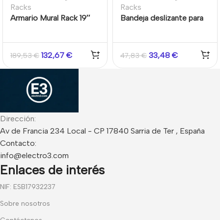
Racks
Racks
Armario Mural Rack 19″
Bandeja deslizante para
12U Desmontado
armario rack con fondo
Hikvision
de 60 cm
132,67
€
33,48
€
189,53
€
47,83
€
Dirección:
Av de Francia 234 Local - CP 17840 Sarria de Ter , España
Contacto:
info@electro3.com
Enlaces de interés
NIF: ESB17932237
Sobre nosotros