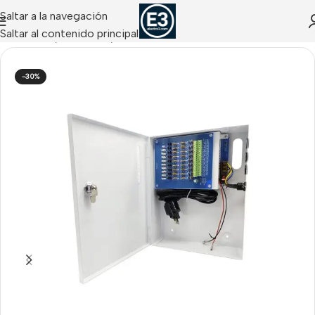
Saltar a la navegación
Saltar al contenido principal
s Accesos / Presencia
/
Alimentación Control de Accesos
-30%