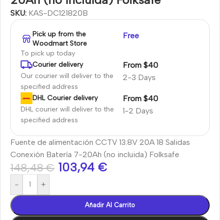
SKU:
KAS-DC121820B
Pick up from the
Free
Woodmart Store
To pick up today
From $40
Courier delivery
Our courier will deliver to the
2-3 Days
specified address
From $40
DHL Courier delivery
DHL courier will deliver to the
1-2 Days
specified address
Fuente de alimentación CCTV 13.8V 20A 18 Salidas
Conexión Batería 7-20Ah (no incluida) Folksafe
103,94
€
148,48
€
-
+
Añadir Al Carrito