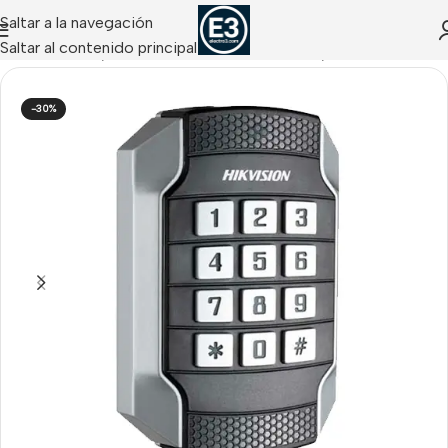
Saltar a la navegación
Saltar al contenido principal
 DE ACCESOS
/
Hikvision Control de Accesos
/
Lectores
-30%