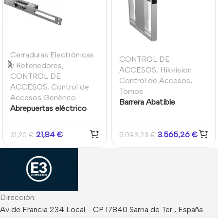
Cerraduras Electrónicas
CONTROL DE
y Retenedores
,
ACCESOS
,
Hikvision
CONTROL DE
Control de Accesos
,
ACCESOS
,
Control de
Tornos
Accesos Genérico
Barrera Abatible
Abrepuertas eléctrico
Izquierda Pro
tipo pestillo eléctrico.
Necesita corriente para
21,84
€
3.565,26
€
31,20
€
5.093,23
€
mantenerse cerrada.
Placa de montaje larga.
Retención 500kg
Dirección:
Av de Francia 234 Local - CP 17840 Sarria de Ter , España