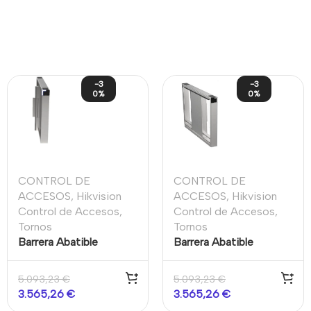
-3
-3
0%
0%
CONTROL DE
CONTROL DE
ACCESOS
,
Hikvision
ACCESOS
,
Hikvision
Control de Accesos
,
Control de Accesos
,
Tornos
Tornos
Barrera Abatible
Barrera Abatible
Derecha Pro
Izquierda Pro
5.093,23
€
5.093,23
€
3.565,26
€
3.565,26
€