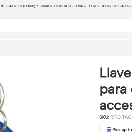
TRUSION
CCTV IP
Energía Solar
CCTV ANALÓGICO
ANALITICA VIDEO
ACCESORIOS 
cia
/
Tarjetas y Llaveros Control Accesos
/
Llavero TAG 125 KHZ p
Llav
para 
acces
SKU:
RFID TAG
Pick up f