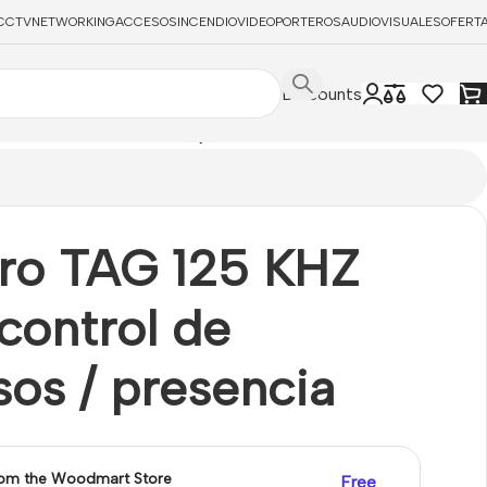
CCTV
NETWORKING
ACCESOS
INCENDIO
VIDEOPORTEROS
AUDIOVISUALES
OFERT
Discounts
ara control de accesos / presencia
ero TAG 125 KHZ
control de
os / presencia
rom the Woodmart Store
Free