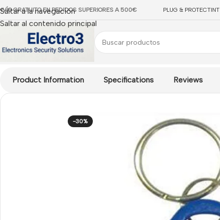
NVÍO GRATUITO EN PEDIDOS SUPERIORES A 500€
Saltar a la navegación
PLUG & PROTECT
IN
Saltar al contenido principal
Inicio
/
CONTROL DE ACCESOS
/
Accesorios Accesos / Presen
Product Information
Specifications
Reviews
-30%