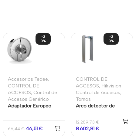
-3
-3
0%
0%
Accesorios Tedee
,
CONTROL DE
CONTROL DE
ACCESOS
,
Hikvision
ACCESOS
,
Control de
Control de Accesos
,
Accesos Genérico
Tornos
Adaptador Europeo
Arco detector de
Plata para conectar
metales con medición
cerradura electrónica
de temperatura
12.289,73
€
Tedee PRO
Hikvision
46,51
€
8.602,81
€
66,44
€