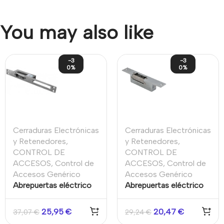
You may also like
-3
-3
0%
0%
Cerraduras Electrónicas
Cerraduras Electrónicas
y Retenedores
,
y Retenedores
,
CONTROL DE
CONTROL DE
ACCESOS
,
Control de
ACCESOS
,
Control de
Accesos Genérico
Accesos Genérico
Abrepuertas eléctrico
Abrepuertas eléctrico
tipo pestillo eléctrico.
tipo pestillo eléctrico.
Fail Secure.NC. Placa de
Normalmente cerrado
25,95
€
20,47
€
37,07
€
29,24
€
montaje larga.
NC. Placa de montaje