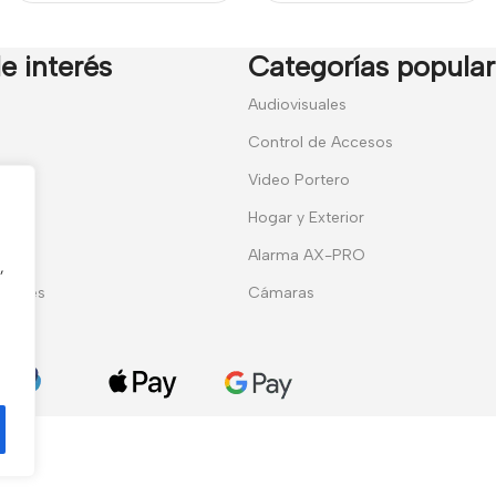
e interés
Categorías popula
7
Audiovisuales
Control de Accesos
Video Portero
Hogar y Exterior
entes
Alarma AX-PRO
,
erales
Cámaras
ies