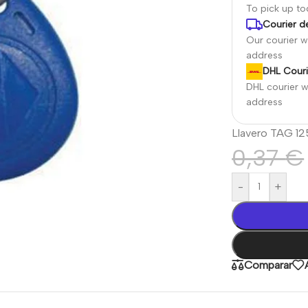
To pick up t
Courier de
Our courier wi
address
DHL Couri
DHL courier wi
address
Llavero TAG 12
0,37
€
-
+
Comparar