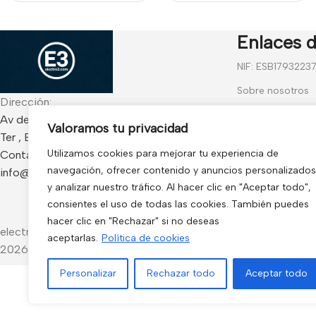
Retención 500Kg.
corta. Retención
Cerrada incluso sin
500KG
corriente
Enlaces d
NIF: ESB1793223
Sobre nosotros
Dirección:
Contáctanos
Av de Francia 234 Local - CP 17840 Sarria de
Valoramos tu privacidad
Ter , España
Blog
Utilizamos cookies para mejorar tu experiencia de
Contacto:
Preguntas frecu
navegación, ofrecer contenido y anuncios personalizados
info@electro3.com
Condiciones Gen
y analizar nuestro tráfico. Al hacer clic en "Aceptar todo",
consientes el uso de todas las cookies. También puedes
Política de Cook
hacer clic en "Rechazar" si no deseas
electro3 ©
aceptarlas.
Política de cookies
2026.
Personalizar
Rechazar todo
Aceptar todo