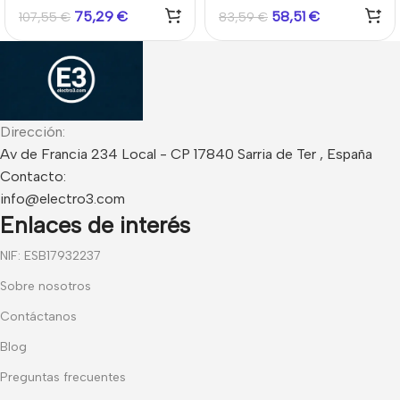
75,29
€
58,51
€
107,55
€
83,59
€
Dirección:
Av de Francia 234 Local - CP 17840 Sarria de Ter , España
Contacto:
info@electro3.com
Enlaces de interés
NIF: ESB17932237
Sobre nosotros
Contáctanos
Blog
Preguntas frecuentes