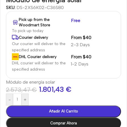
SKU:
DS-2XS6K02-C36S80
Pick up from the
Free
Woodmart Store
To pick up today
From $40
Courier delivery
Our courier will deliver to the
2-3 Days
specified address
From $40
DHL Courier delivery
DHL courier will deliver to the
1-2 Days
specified address
Módulo de energía solar
1.801,43
€
2.573,47
€
-
+
Añadir Al Carrito
Comprar Ahora