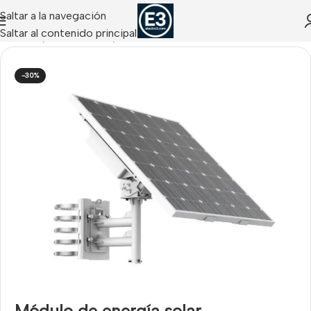
Saltar a la navegación
Saltar al contenido principal
CCTV IP
/
Soluciones IP
/
Soluciones Alimentación Solar
-30%
Módulo de energía solar