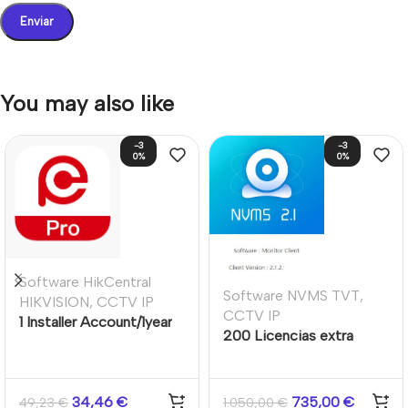
You may also like
-3
-3
0%
0%
Software HikCentral
Software NVMS TVT
,
HIKVISION
,
CCTV IP
CCTV IP
1 Installer Account/1year
200 Licencias extra
software estándar NVMS
2.1.2 TVT
34,46
€
735,00
€
49,23
€
1.050,00
€