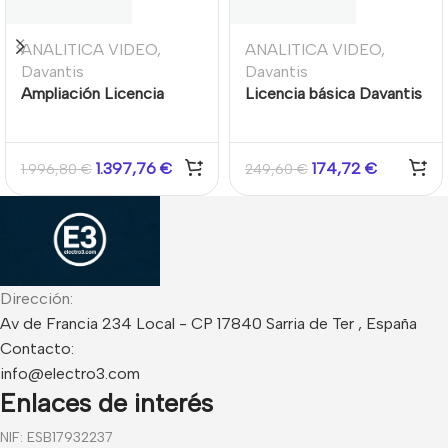
ANALITICA VIDEO
,
ANALITICA VIDEO
,
Davantis
Davantis
Ampliación Licencia
Licencia básica Davantis
software para el sistema
AVR 10 abonados
AVR CMS de Davantis
100 abonados
1.397,76
€
174,72
€
1.996,80
€
249,60
€
Dirección:
Av de Francia 234 Local - CP 17840 Sarria de Ter , España
Contacto:
info@electro3.com
Enlaces de interés
NIF: ESB17932237