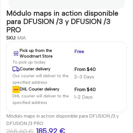
Módulo maps in action disponible
para DFUSION /3 y DFUSION /3
PRO
SKU:
MIA
Pick up from the
Free
Woodmart Store
To pick up today
From $40
Courier delivery
Our courier will deliver to the
2-3 Days
specified address
From $40
DHL Courier delivery
DHL courier will deliver to the
1-2 Days
specified address
Módulo maps in action disponible para DFUSION /3 y
DFUSION /3 PRO
185,92
€
265,60
€