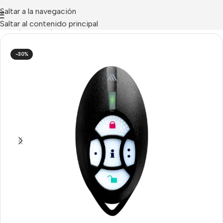
Saltar a la navegación
Saltar al contenido principal
Inicio
/
Paradox
/
Elementos Vía Radio Serie M
-30%