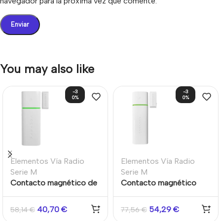
navegador para la próxima vez que comente.
You may also like
-3
-3
0%
0%
Elementos Vía Radio
Elementos Vía Radio
Serie M
Serie M
Contacto magnético de
Contacto magnético
puerta/ventana + zona
para puerta/ventana
inalámbrico bidireccional
40,70
€
54,29
€
58,14
€
77,56
€
de dos zonas para