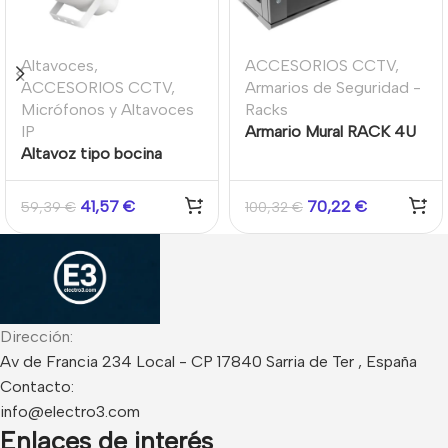
Altavoces
,
ACCESORIOS CCTV
,
ACCESORIOS CCTV
,
Armarios de Seguridad -
Micrófonos y Altavoces
Racks
IP
Armario Mural RACK 4U
Altavoz tipo bocina
19″ Desmontado
analógico 30 W Color
Hikvision
Blanco
41,57
€
70,22
€
59,39
€
100,32
€
Dirección:
Av de Francia 234 Local - CP 17840 Sarria de Ter , España
Contacto:
info@electro3.com
Enlaces de interés