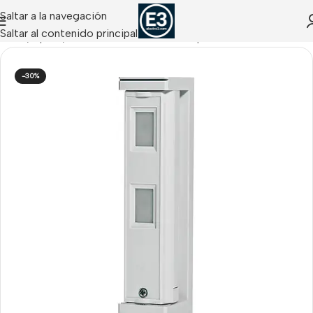
Saltar a la navegación
Saltar al contenido principal
Inicio
/
Optex
/
Detectores de Exterior Optex
-30%