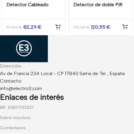
Detector Cableado
Detector de doble PIR
QUAD Movimiento 12m
para exteriores 12m, 90°
120º Lógica SMDA 40
Antimasking Optex VXI-
zonas Callejón mascotas
AM
82,29
€
120,55
€
117,56
€
172,22
€
18 zonas Optex
Dirección:
Av de Francia 234 Local - CP 17840 Sarria de Ter , España
Contacto:
info@electro3.com
Enlaces de interés
NIF: ESB17932237
Sobre nosotros
Contáctanos