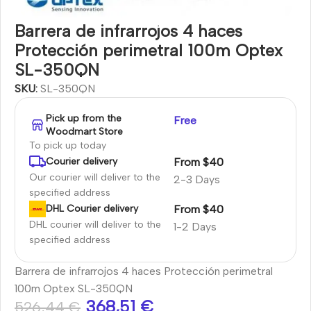
Barrera de infrarrojos 4 haces
Protección perimetral 100m Optex
SL-350QN
SKU:
SL-350QN
Pick up from the
Free
Woodmart Store
To pick up today
From $40
Courier delivery
Our courier will deliver to the
2-3 Days
specified address
From $40
DHL Courier delivery
DHL courier will deliver to the
1-2 Days
specified address
Barrera de infrarrojos 4 haces Protección perimetral
100m Optex SL-350QN
368,51
€
526,44
€