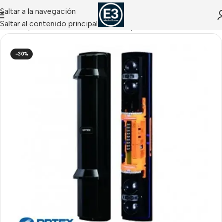
Saltar a la navegación
Saltar al contenido principal
Inicio
/
Optex
/
Barreras Perimetrales Optex
-30%