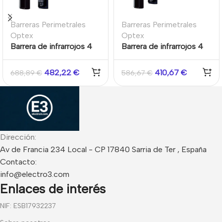
Barreras Perimetrales
Barreras Perimetrales
Optex
Optex
Barrera de infrarrojos 4
Barrera de infrarrojos 4
haces Protección
haces Protección
perimetral 100m Doble
perimetral 100m Doble
482,22
€
410,67
€
688,89
€
586,67
€
modulación, 4
modulación, 4
frecuencias Antifog
frecuencias Optex SL-
Optex SL-350QDM
350QDP
Dirección:
Av de Francia 234 Local - CP 17840 Sarria de Ter , España
Contacto:
info@electro3.com
Enlaces de interés
NIF: ESB17932237