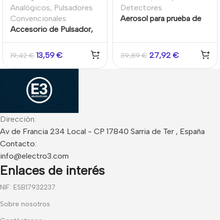
Analógicos
,
Pulsadores
Detectores
Convencionales
Aerosol para prueba de
Accesorio de Pulsador,
detectores de humo
llave de test para
industriales y/o
pulsador, metal Kidde
autónomos 250ml
13,59
€
27,92
€
19,42
€
39,89
€
(Paquete de 10
unidades)
Dirección:
Av de Francia 234 Local - CP 17840 Sarria de Ter , España
Contacto:
info@electro3.com
Enlaces de interés
NIF: ESB17932237
Sobre nosotros