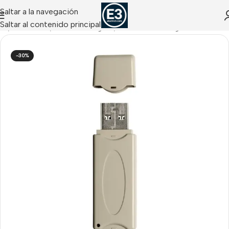
Saltar a la navegación
Saltar al contenido principal
cio
/
INCENDIO
/
Kidde Analógico
/
Centrales Analógicas
-30%