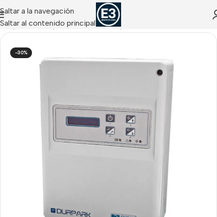
Saltar a la navegación
Saltar al contenido principal
nicio
/
INCENDIO
/
Detección de Gas
/
Centrales de Gas
-30%