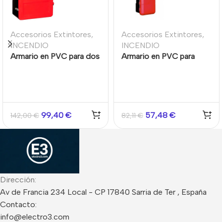
Accesorios Extintores
,
Accesorios Extintores
,
INCENDIO
INCENDIO
Armario en PVC para dos
Armario en PVC para
extintores
extintor de polvo de 6kg
99,40
€
57,48
€
142,00
€
82,11
€
Dirección:
Av de Francia 234 Local - CP 17840 Sarria de Ter , España
Contacto:
info@electro3.com