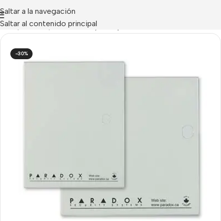
Saltar a la navegación
Saltar al contenido principal
Inicio
/
Paradox
/
Accesorios y Complementos Paradox
-30%