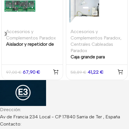
Accesorios y
Accesorios y
Complementos Paradox
Complementos Paradox
,
Aislador y repetidor de
Centrales Cableadas
señal para BUS Paradox
Paradox
Caja grande para
centrales de alarma con
transformador
67,90
€
41,22
€
97,00
€
58,89
€
Dirección:
Av de Francia 234 Local - CP 17840 Sarria de Ter , España
Contacto: