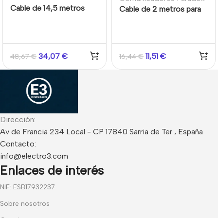
Cable de 14,5 metros
Cable de 2 metros para
para transmisor GSM /
transmisor GSM / GPRS
GPRS
34,07
€
11,51
€
48,67
€
16,44
€
Dirección:
Av de Francia 234 Local - CP 17840 Sarria de Ter , España
Contacto:
info@electro3.com
Enlaces de interés
NIF: ESB17932237
Sobre nosotros