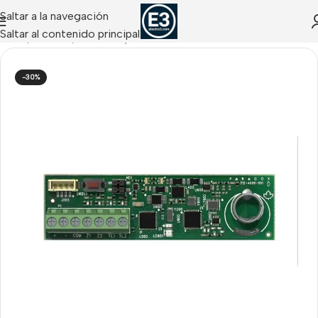
Saltar a la navegación
Saltar al contenido principal
Inicio
/
Paradox
/
Módulos y Comunicadores Paradox
-30%