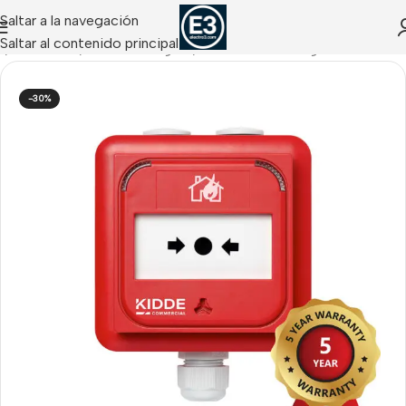
Saltar a la navegación
Saltar al contenido principal
o
/
INCENDIO
/
Kidde Analógico
/
Pulsadores Analógicos
-30%