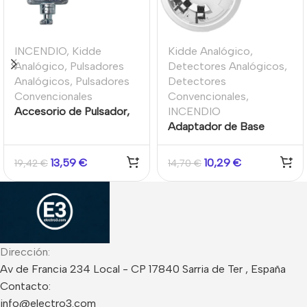
INCENDIO
,
Kidde
Kidde Analógico
,
Analógico
,
Pulsadores
Detectores Analógicos
,
Analógicos
,
Pulsadores
Detectores
Convencionales
Convencionales
,
Accesorio de Pulsador,
INCENDIO
llave de test para
Adaptador de Base
pulsador, metal Kidde
Kilsen KL7A a base
(Paquete de 10
Kidde Excellence
13,59
€
10,29
€
19,42
€
14,70
€
unidades)
Dirección:
Av de Francia 234 Local - CP 17840 Sarria de Ter , España
Contacto:
info@electro3.com