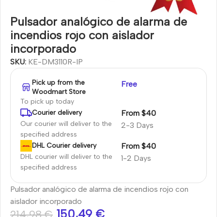
Pulsador analógico de alarma de
incendios rojo con aislador
incorporado
SKU:
KE-DM3110R-IP
Pick up from the
Free
Woodmart Store
To pick up today
From $40
Courier delivery
Our courier will deliver to the
2-3 Days
specified address
From $40
DHL Courier delivery
DHL courier will deliver to the
1-2 Days
specified address
Pulsador analógico de alarma de incendios rojo con
aislador incorporado
150,49
€
214,98
€