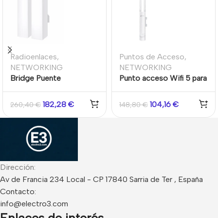
Radioenlaces
,
Puntos de Acceso
,
NETWORKING
NETWORKING
Bridge Puente
Punto acceso Wifi 5 para
Inalámbrico
exteriores 867 Mbps 5
Interior/Exterior Largo
GHz L3 PoE 24V
182,28
€
104,16
€
260,40
€
148,80
€
Alcance Omada 5GHz
867Mbps 1km
Dirección:
Av de Francia 234 Local - CP 17840 Sarria de Ter , España
Contacto:
info@electro3.com
Enlaces de interés