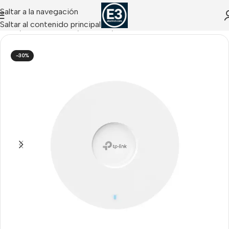
Saltar a la navegación
Saltar al contenido principal
Inicio
/
NETWORKING
/
Wireless
/
Puntos de Acceso
-30%