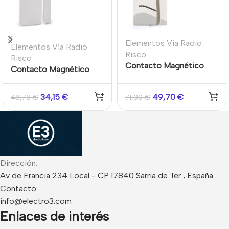
Elementos Vía Radio
Elementos Vía Radio
Risco
Risco
Contacto Magnético
Contacto Magnético
superficie vía radio
Slim Vía Radio
Grado 2 868 MHz
Bidireccional Risco de
34,15
€
49,70
€
48,78
€
71,00
€
interior supervisado 2
Grado 2, 868Mhz
entradas cableadas
Risco
Dirección:
Av de Francia 234 Local - CP 17840 Sarria de Ter , España
Contacto:
info@electro3.com
Enlaces de interés