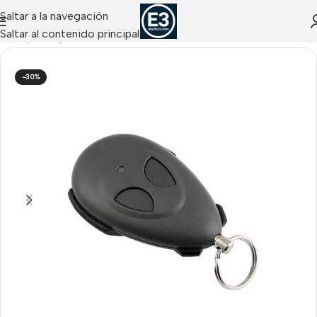
Saltar a la navegación
Saltar al contenido principal
Inicio
/
Risco
/
Elementos Vía Radio Risco
-30%