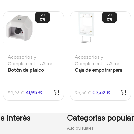
-3
-3
0%
0%
Accesorios y
Accesorios y
Complementos Acre
Complementos Acre
Botón de pánico
Caja de empotrar para
mecánico cableado
teclados
para sistemas de alarma
SPCK520/SPCK521
de intrusión
41,95
€
67,62
€
59,93
€
96,60
€
e interés
Categorías popula
7
Audiovisuales