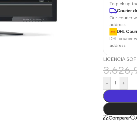
To pick up t
Courier de
Our courier wi
address
DHL Couri
DHL courier wi
address
LICENCIA SO
3.626
-
+
Comparar