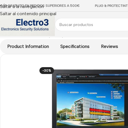
NVÍO GRATUITO EN PEDIDOS SUPERIORES A 500€
Saltar a la navegación
PLUG & PROTECT
IN
Saltar al contenido principal
Inicio
/
Acre
/
Accesorios y Complementos Acre
/
LICENCIA SOF
Product Information
Specifications
Reviews
-30%