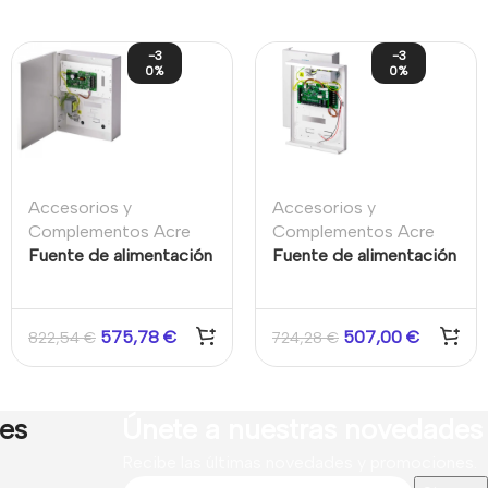
-3
-3
0%
0%
Accesorios y
Accesorios y
Complementos Acre
Complementos Acre
Fuente de alimentación
Fuente de alimentación
inteligente SPC con
inteligente SPCP332 8
expansor X-BUS Grado
entradas 2 salidas Caja
3 17Ah
Grado 2
575,78
€
507,00
€
822,54
€
724,28
€
res
Únete a nuestras novedades
Recibe las últimas novedades y promociones.