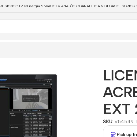
TRUSION
CCTV IP
Energía Solar
CCTV ANALÓGICO
ANALITICA VIDEO
ACCESORIOS 
TWARE ACRE SPC MILESTONE EXT 20 PANELES
LICE
ACRE
EXT 
SKU:
V54549-P
Pick up f