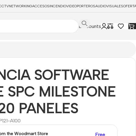
CCTV
NETWORKING
ACCESOS
INCENDIO
VIDEOPORTEROS
AUDIOVISUALES
OFERT
Discounts
NCIA SOFTWARE
 SPC MILESTONE
20 PANELES
121-A100
rom the Woodmart Store
Free