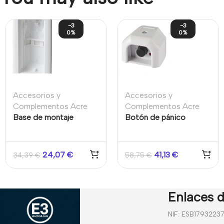
-3
-3
0%
0%
Accesorios y
Accesorios y
Complementos Acre
Complementos Acre
Base de montaje
Botón de pánico
empotrado (Flush
mecánico cableado
Mount Housing) para
para sistemas de alarma
detectores PDM-I12 /
de atraco e intrusión.
24,07
€
41,13
€
34,39
€
58,75
€
PDM-IXA12
Enlaces d
NIF: ESB1793223