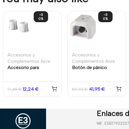
-3
-3
0%
0%
Accesorios y
Accesorios y
Complementos Acre
Complementos Acre
Accesorio para
Botón de pánico
contactos magnéticos
mecánico cableado
MK-2000-32 para
para sistemas de alarma
puertas y ventanas
de intrusión
12,24
€
41,95
€
17,48
€
59,93
€
metálicas.
Enlaces d
NIF: ESB1793223