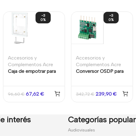
-3
-3
0%
0%
Accesorios y
Accesorios y
Complementos Acre
Complementos Acre
Caja de empotrar para
Conversor OSDP para
teclados
integrar lectores VR
SPCK520/SPCK521
(SPC) con sistemas de
intrusión SPC.
67,62
€
239,90
€
96,60
€
342,72
€
e interés
Categorías popula
7
Audiovisuales