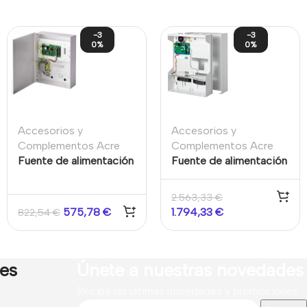
-3
-3
0%
0%
Accesorios y
Accesorios y
Complementos Acre
Complementos Acre
Fuente de alimentación
Fuente de alimentación
inteligente SPC con
inteligente supervisada
expansor X-BUS Grado
con expansión E/S Acre
2.563,33
€
3 17Ah
SPCP355.300
575,78
€
1.794,33
€
822,54
€
res
Únete a nuestras novedades
Recibe las últimas novedades y promociones.