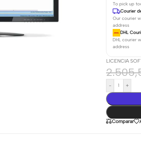
To pick up t
Courier de
Our courier wi
address
DHL Couri
DHL courier wi
address
LICENCIA SOFT
2.505
-
+
Comparar