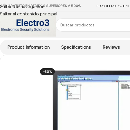
NVÍO GRATUITO EN PEDIDOS SUPERIORES A 500€
Saltar a la navegación
PLUG & PROTECT
IN
Saltar al contenido principal
Inicio
/
Acre
/
Accesorios y Complementos Acre
/
LICENCIA SOFT
Product Information
Specifications
Reviews
-30%