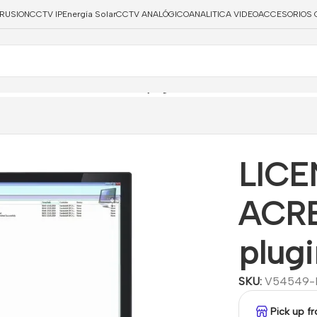
TRUSION
CCTV IP
Energía Solar
CCTV ANALÓGICO
ANALITICA VIDEO
ACCESORIOS 
WARE ACRE SPC OnGuard plugin – 5 Panels
LICE
ACRE
plugi
SKU:
V54549-P
Pick up f