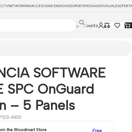
CCTV
NETWORKING
ACCESOS
INCENDIO
VIDEOPORTEROS
AUDIOVISUALES
OFERT
Discounts
NCIA SOFTWARE
 SPC OnGuard
n – 5 Panels
123-A100
rom the Woodmart Store
Free