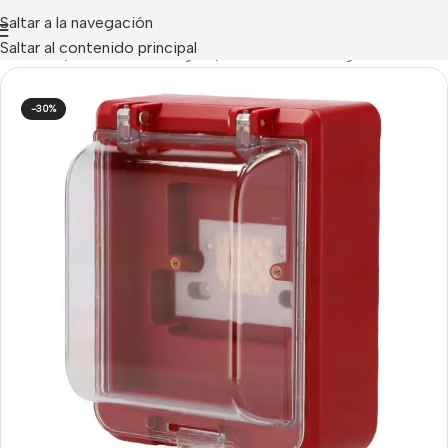
Saltar a la navegación
Saltar al contenido principal
NCENDIO
/
Jade Bird Analógico
/
Pulsadores Analógicos
-30%