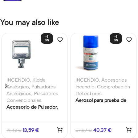
You may also like
-3
-3
0%
0%
INCENDIO
,
Kidde
INCENDIO
,
Accesorios
Analógico
,
Pulsadores
Incendio
,
Comprobación
Analógicos
,
Pulsadores
Detectores
Convencionales
Aerosol para prueba de
Accesorio de Pulsador,
detectores de humo
llave de test para
industriales y/o
pulsador, metal Kidde
autónomos 250ml No
(Paquete de 10
inflamable
13,59
€
40,37
€
19,42
€
57,67
€
unidades)