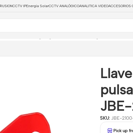
TRUSION
CCTV IP
Energía Solar
CCTV ANALÓGICO
ANALITICA VIDEO
ACCESORIOS 
Llave de recambio para pulsadores JBE-2100 y JBE-2101
Llav
puls
JBE-
SKU:
JBE-210
Pick up f