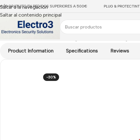
NVÍO GRATUITO EN PEDIDOS SUPERIORES A 500€
Saltar a la navegación
PLUG & PROTECT
IN
Saltar al contenido principal
Inicio
/
INCENDIO
/
Jade Bird Analógico
/
Pulsadores Analógicos
/
Product Information
Specifications
Reviews
-30%