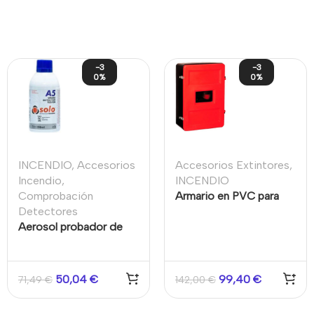
-3
-3
0%
0%
INCENDIO
,
Accesorios
Accesorios Extintores
,
Incendio
,
INCENDIO
Comprobación
Armario en PVC para
Detectores
dos extintores
Aerosol probador de
detectores de humo.
Inflamable Kidde
50,04
€
99,40
€
71,49
€
142,00
€