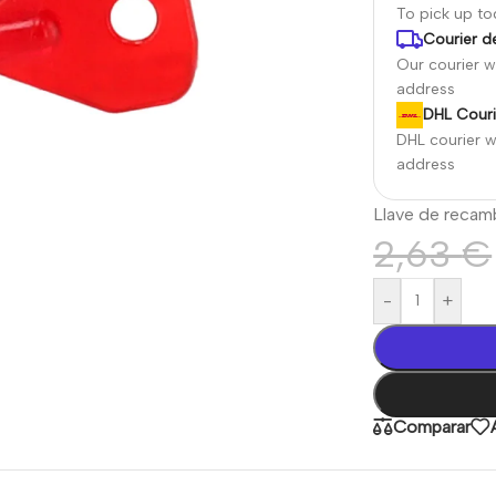
To pick up t
Courier de
Our courier wi
address
DHL Couri
DHL courier wi
address
Llave de recam
2,63
€
-
+
Comparar