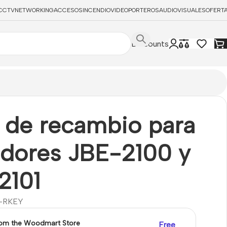
CCTV
NETWORKING
ACCESOS
INCENDIO
VIDEOPORTEROS
AUDIOVISUALES
OFERT
Discounts
e de recambio para
adores JBE-2100 y
2101
0-RKEY
rom the Woodmart Store
Free