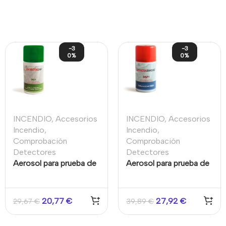
-3
-3
0%
0%
INCENDIO
,
Accesorios
INCENDIO
,
Accesorios
Incendio
,
Incendio
,
Comprobación
Comprobación
Detectores
Detectores
Aerosol para prueba de
Aerosol para prueba de
detectores de alarma
detectores de humo
de CO (Monóxido de
industriales y/o
Carbono) industriales
autónomos 250ml
20,77
€
27,92
€
29,67
€
39,89
€
250ml