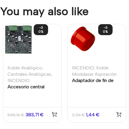
You may also like
-3
-3
0%
0%
Kidde Analógico
,
INCENDIO
,
Kidde
Centrales Analógicas
,
Modulaser Aspiración
INCENDIO
Adaptador de fin de
Accesorio central
línea para Tubería 27mm
incendios
de sistemas por
direccionable, placa
aspiración Color Rojo
expansión de lazo, 2
Kidde/Aritech
lazos 500 mA por lazo
383,71
€
1,44
€
548,16
€
2,06
€
Kidde/Aritech